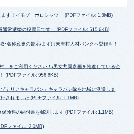
す！イモゾーポロシャツ！ (PDFファイル: 1.3MB)
常選挙の投票日です！ (PDFファイル: 515.6KB)
域･名称変更の告示/まずは東海村人材バンクへ登録を！
村」をご利用ください！/男女共同参画を推進している企
PDFファイル: 956.6KB)
6「ゾテリアキャラバン」キャラバン隊を地域に派遣しま
れました (PDFファイル: 1.1MB)
険料の納付書を郵送します (PDFファイル: 1.1MB)
ファイル: 2.0MB)