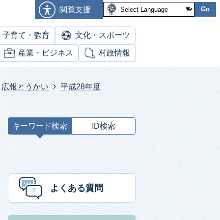
閲覧支援
Go
子育て・教育
文化・スポーツ
産業・ビジネス
村政情報
広報とうかい
平成28年度
キーワード検索
ID検索
キ
ー
ワ
ー
ド
よくある質問
検
索