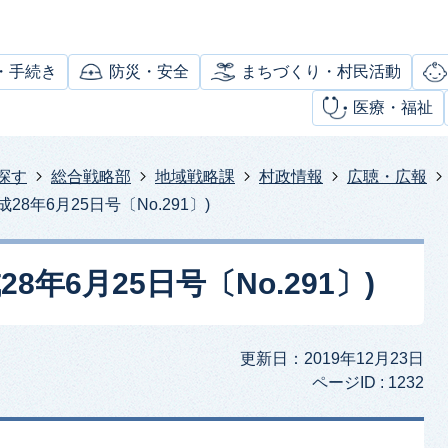
・手続き
防災・安全
まちづくり・村民活動
医療・福祉
探す
総合戦略部
地域戦略課
村政情報
広聴・広報
28年6月25日号〔No.291〕)
8年6月25日号〔No.291〕)
更新日：2019年12月23日
ページID :
1232