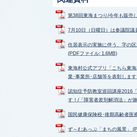
第38回東海まつり/今年も販売しま
7月10日（日曜日）は参議院議員通
住居表示の実施に伴う、字の区
(PDFファイル: 1.6MB)
東海村公式アプリ「こちら東海
業･事業所･店舗等を表彰します！ (
認知症予防教室巡回講座201
す！/「障害者差別解消法」が施行さ
国民健康保険税･後期高齢者医療保
ず～むあっぷ「まちの風景」 (PDF