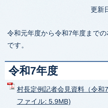
更新日
令和元年度から令和7年度までの
です。
令和7年度
村長定例記者会見資料（令和7年
ファイル: 5.9MB)