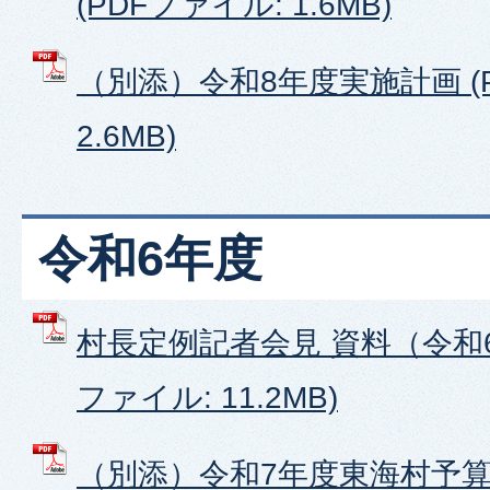
(PDFファイル: 1.6MB)
（別添）令和8年度実施計画 (
2.6MB)
令和6年度
村長定例記者会見 資料（令和6
ファイル: 11.2MB)
（別添）令和7年度東海村予