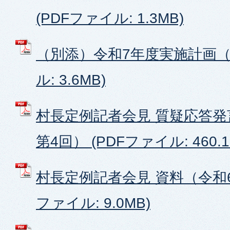
(PDFファイル: 1.3MB)
（別添）令和7年度実施計画（案
ル: 3.6MB)
村長定例記者会見 質疑応答発
第4回） (PDFファイル: 460.1
村長定例記者会見 資料（令和6
ファイル: 9.0MB)