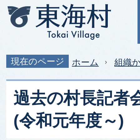
現在のページ
ホーム
組織
過去の村長記者
(令和元年度～)