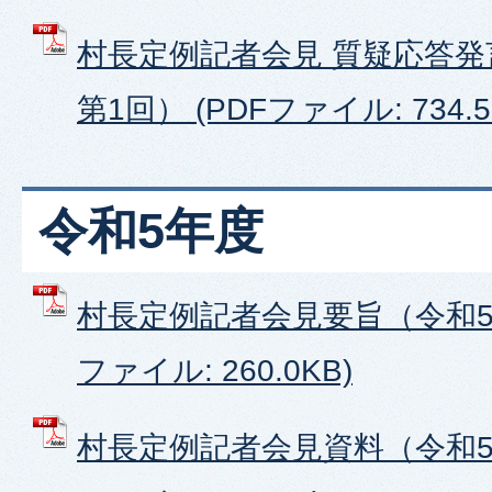
村長定例記者会見 質疑応答発
第1回） (PDFファイル: 734.5
令和5年度
村長定例記者会見要旨（令和5年
ファイル: 260.0KB)
村長定例記者会見資料（令和5年