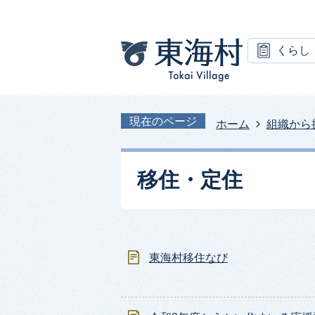
くらし
現在のページ
ホーム
組織から
移住・定住
東海村移住なび