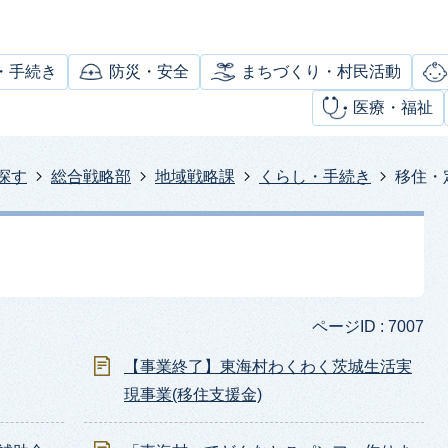
・手続き
防災・安全
まちづくり・村民活動
医療・福祉
探す
総合戦略部
地域戦略課
くらし・手続き
移住・
ページID :
7007
【事業終了】東海村わくわく茨城生活実
現事業(移住支援金)