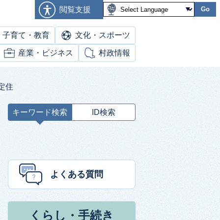
閲覧支援
Go
子育て・教育
文化・スポーツ
産業・ビジネス
村政情報
定住
キーワード検索
ID検索
キ
ー
ワ
ー
ド
よくある質問
検
索
くらし・手続き