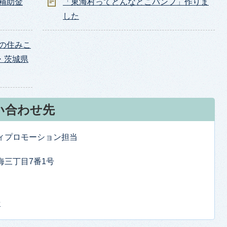
補助金
「東海村ってどんなとこパンフ」作りま
した
の住みこ
・茨城県
い合わせ先
ティプロモーション担当
東海三丁目7番1号
せ