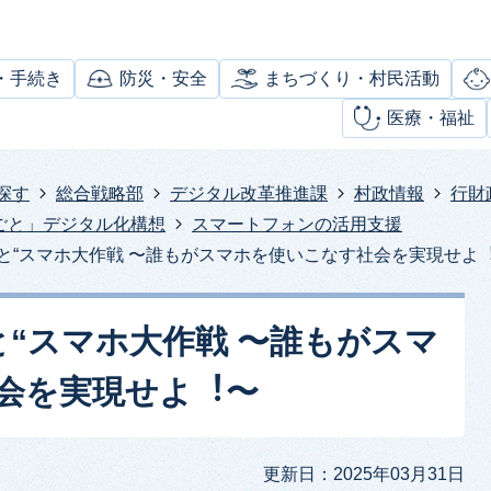
・手続き
防災・安全
まちづくり・村民活動
医療・福祉
探す
総合戦略部
デジタル改革推進課
村政情報
行財
ごと」デジタル化構想
スマートフォンの活用支援
っと“スマホ大作戦 〜誰もがスマホを使いこなす社会を実現せよ
と“スマホ大作戦 〜誰もがスマ
会を実現せよ︕〜
更新日：2025年03月31日