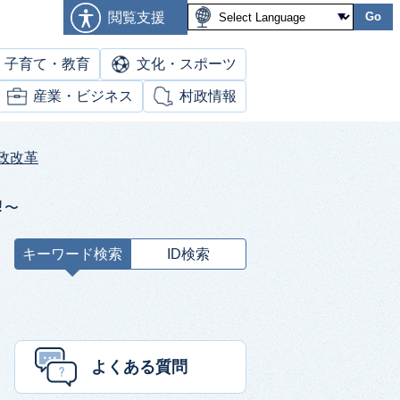
閲覧支援
Go
子育て・教育
文化・スポーツ
産業・ビジネス
村政情報
政改革
︕〜
キーワード検索
ID検索
キ
ー
ワ
ー
ド
よくある質問
検
索