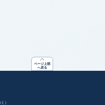
ページ上部
へ戻る
除く）