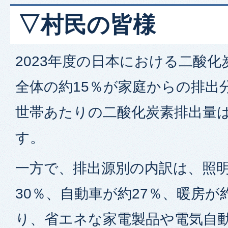
▽村民の皆様
2023年度の日本における二酸
全体の約15％が家庭からの排出
世帯あたりの二酸化炭素排出量は約3
す。
一方で、排出源別の内訳は、照
30％、自動車が約27％、暖房が
り、省エネな家電製品や電気自