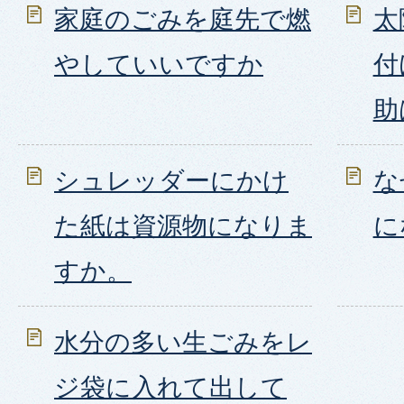
家庭のごみを庭先で燃
太
やしていいですか
付
助
シュレッダーにかけ
な
た紙は資源物になりま
に
すか。
水分の多い生ごみをレ
ジ袋に入れて出して