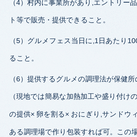
（4）村内に事業所があり,エントリー品
ト等で販売・提供できること。
（5）グルメフェス当日に,1日あたり1
ること。
（6）提供するグルメの調理法が保健所
（現地では簡易な加熱加工や盛り付けの
の提供× 卵を割る× おにぎり,サンドウ
ある調理場で作り包装すれば可。この場