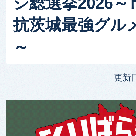
シ総選挙2026
抗茨城最強グル
～
更新日