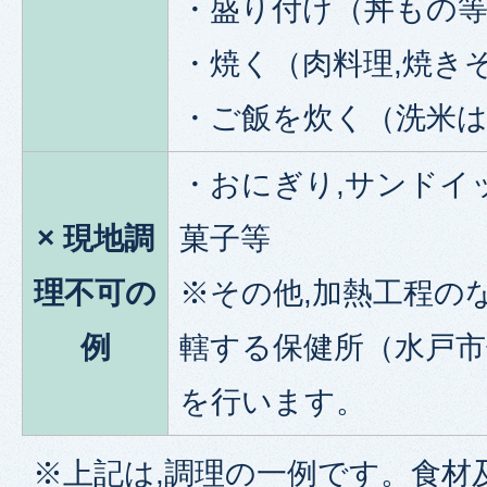
・盛り付け（丼もの
・焼く（肉料理,焼き
・ご飯を炊く（洗米
・おにぎり,サンドイッ
× 現地調
菓子等
理不可の
※その他,加熱工程の
例
轄する保健所（水戸市
を行います。
※上記は,調理の一例です。食材