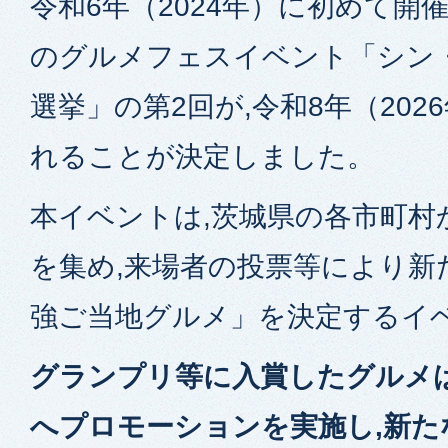
令和6年（2024年）に初めて開
のグルメフェスイベント「シン
選挙」の第2回が,令和8年（202
れることが決定しました。
本イベントは,茨城県の各市町村
を集め,来場者の投票等により新
強ご当地グルメ」を決定するイ
グランプリ等に入賞したグルメは
へプロモーションを実施し,新た