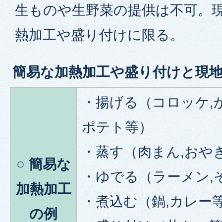
生ものや生野菜の提供は不可。
熱加工や盛り付けに限る。
簡易な加熱加工や盛り付けと現
・揚げる（コロッケ,
ポテト等）
・蒸す（肉まん,おや
○ 簡易な
・ゆでる（ラーメン,
加熱加工
・煮込む（鍋,カレー
の例