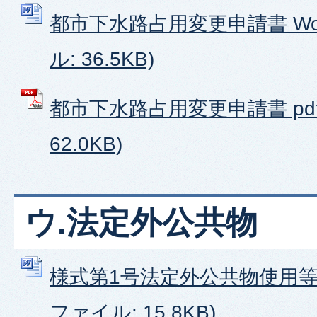
都市下水路占用変更申請書 Wor
ル: 36.5KB)
都市下水路占用変更申請書 pdf
62.0KB)
ウ.法定外公共物
様式第1号法定外公共物使用等許
ファイル: 15.8KB)