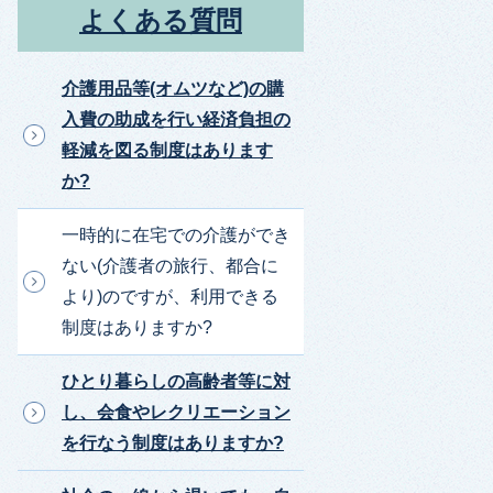
よくある質問
介護用品等(オムツなど)の購
入費の助成を行い経済負担の
軽減を図る制度はあります
か?
一時的に在宅での介護ができ
ない(介護者の旅行、都合に
より)のですが、利用できる
制度はありますか?
ひとり暮らしの高齢者等に対
し、会食やレクリエーション
を行なう制度はありますか?