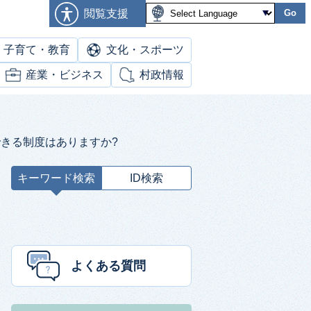
閲覧支援
Go
子育て・教育
文化・スポーツ
産業・ビジネス
村政情報
できる制度はありますか?
キーワード検索
ID検索
キ
ー
ワ
ー
ド
よくある質問
検
索