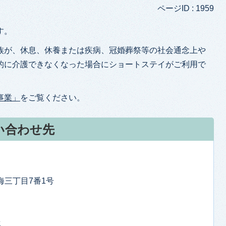
ページID :
1959
す。
族が、休息、休養または疾病、冠婚葬祭等の社会通念上や
的に介護できなくなった場合にショートステイがご利用で
事業」
をご覧ください。
い合わせ先
東海三丁目7番1号
せ