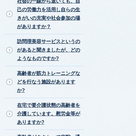
社会の一線から退いても、自
己の労働力を活用し自らの生
きがいの充実や社会参加の場
がありますか？
訪問理美容サービスというの
があると聞きましたが、どの
ようなものですか?
高齢者が筋力トレーニングな
どを行なう施設があります
か?
在宅で要介護状態の高齢者を
介護しています。慰労金等が
ありますか?