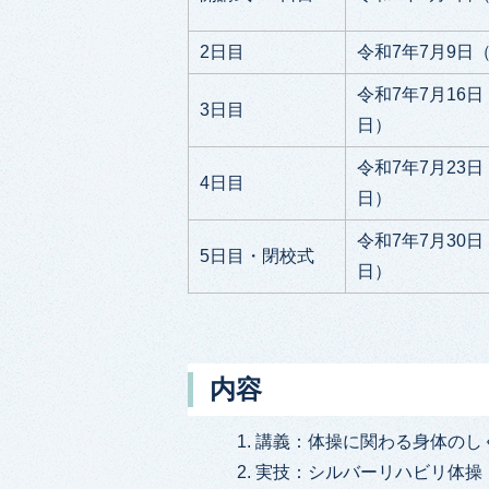
2日目
令和7年7月9日
令和7年7月16
3日目
日）
令和7年7月23
4日目
日）
令和7年7月30
5日目・閉校式
日）
内容
講義：体操に関わる身体のし
実技：シルバーリハビリ体操