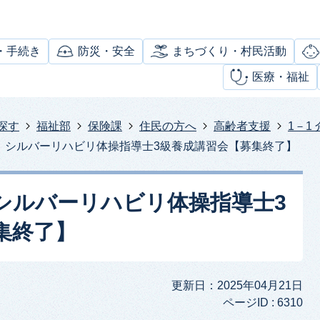
・手続き
防災・安全
まちづくり・村民活動
医療・福祉
探す
福祉部
保険課
住民の方へ
高齢者支援
1－1
】シルバーリハビリ体操指導士3級養成講習会【募集終了】
シルバーリハビリ体操指導士3
集終了】
更新日：2025年04月21日
ページID :
6310