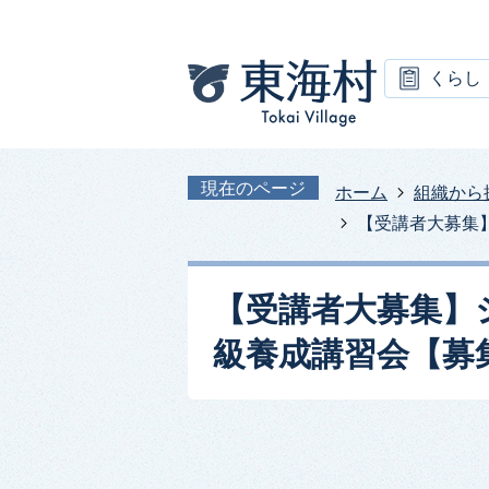
くらし
現在のページ
ホーム
組織から
【受講者大募集
【受講者大募集】
級養成講習会【募