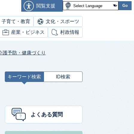
閲覧支援
Go
子育て・教育
文化・スポーツ
産業・ビジネス
村政情報
 介護予防・健康づくり
キーワード検索
ID検索
キ
ー
ワ
ー
ド
よくある質問
検
索