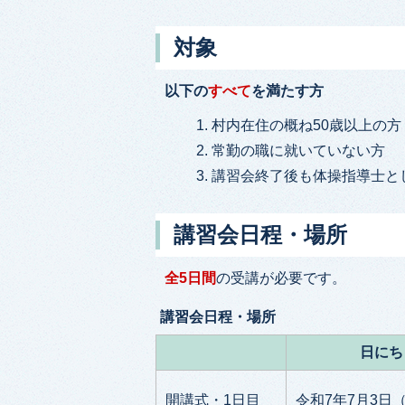
対象
以下の
すべて
を満たす方
村内在住の概ね50歳以上の方
常勤の職に就いていない方
講習会終了後も体操指導士と
講習会日程・場所
全5日間
の受講が必要です。
講習会日程・場所
日にち
開講式・1日目
令和7年7月3日