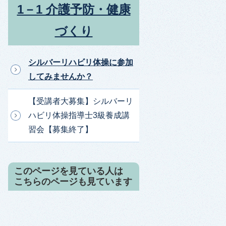
1－1 介護予防・健康
づくり
シルバーリハビリ体操に参加
してみませんか？
【受講者大募集】シルバーリ
ハビリ体操指導士3級養成講
習会【募集終了】
このページを見ている人は
こちらのページも見ています