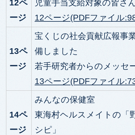
12ペ
児童手当支給対象の皆さ
ージ
12ページ(PDFファイル:989
宝くじの社会貢献広報事
13ペ
備しました
ージ
若手研究者からのメッセ
13ページ(PDFファイル:738
みんなの保健室
14ペ
東海村ヘルスメイトの「
ージ
シピ」