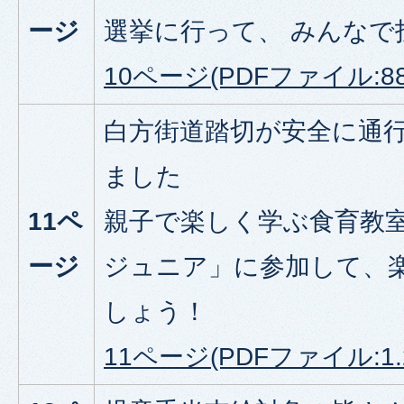
ージ
選挙に行って、 みんなで
10ページ(PDFファイル:888
白方街道踏切が安全に通
ました
11ペ
親子で楽しく学ぶ食育教室
ージ
ジュニア」に参加して、
しょう！
11ページ(PDFファイル:1.