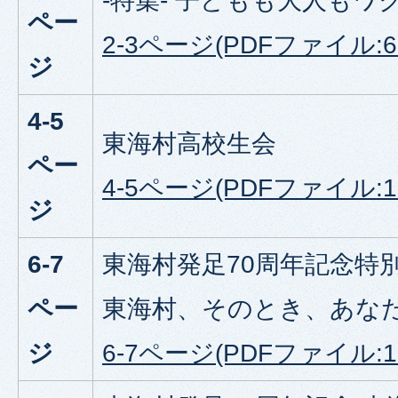
-特集- 子どもも大人もワ
ペー
2-3ページ(PDFファイル:63
ジ
4-5
東海村高校生会
ペー
4-5ページ(PDFファイル:1.
ジ
6-7
東海村発足70周年記念特別
ペー
東海村、そのとき、あなた
ジ
6-7ページ(PDFファイル:1.