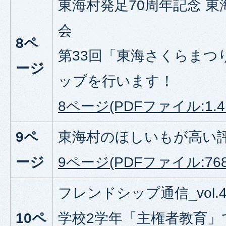
東海村発足70周年記念 東
会
8ペ
第33回「東海さくらまつ
ージ
ップを行います！
8ページ(PDFファイル:1.4
9ペ
東海村のほしいもが高い
ージ
9ページ(PDFファイル:768.
フレンドシップ通信_vol.
10ペ
学校2学年「主権者教育」