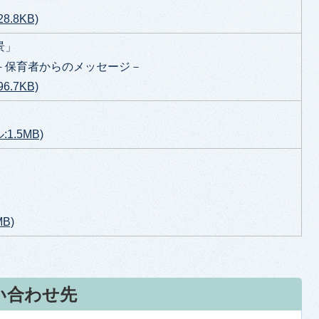
.8KB)
景」
－保育者からのメッセージ－
.7KB)
1.5MB)
B)
い合わせ先