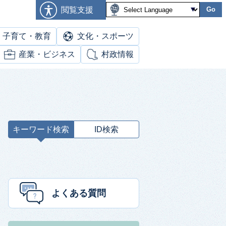
閲覧支援
Go
子育て・教育
文化・スポーツ
産業・ビジネス
村政情報
キーワード検索
ID検索
キ
ー
ワ
ー
ド
よくある質問
検
索