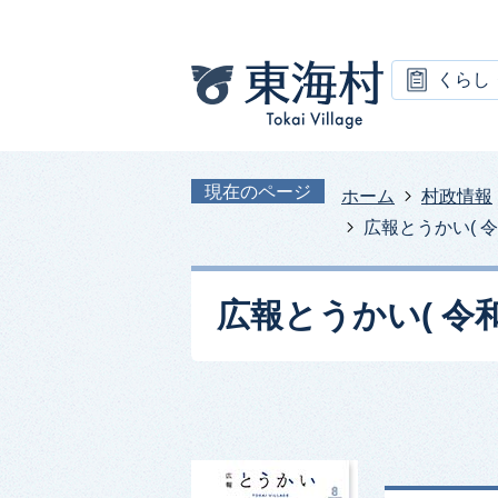
くらし
現在のページ
ホーム
村政情報
広報とうかい( 令和
広報とうかい( 令和3