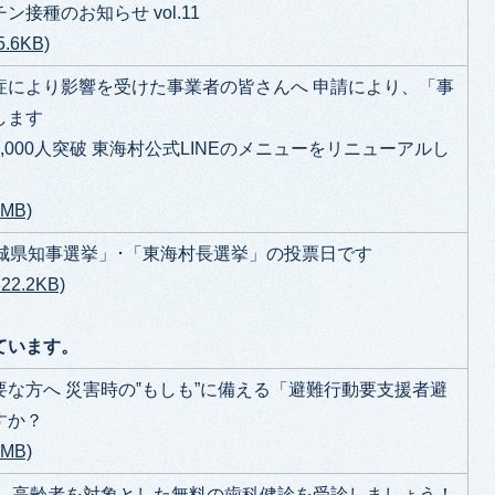
接種のお知らせ vol.11
.6KB)
症により影響を受けた事業者の皆さんへ 申請により、「事
します
000人突破 東海村公式LINEのメニューをリニューアルし
MB)
城県知事選挙」･「東海村長選挙」の投票日です
2.2KB)
ています。
な方へ 災害時の‟もしも”に備える「避難行動要支援者避
すか？
MB)
… 高齢者を対象とした無料の歯科健診を受診しましょう！