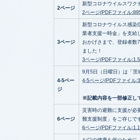
新型コロナウイルスワクチン
2ページ
2ページ(PDFファイル:895
新型コロナウイルス感染
業者支援一時金」を支給
3ページ
おかげさまで、登録者数7,
ました！
3ページ(PDFファイル:1.5
9月5日（日曜日）は「茨
4-5ペー
4-5ページ(PDFファイル:32
ジ
※記載内容を一部修正し
災害時の避難に支援が必要
6ページ
難支援制度」をご存じで
6ページ(PDFファイル:1.1
お口の健康を保つために