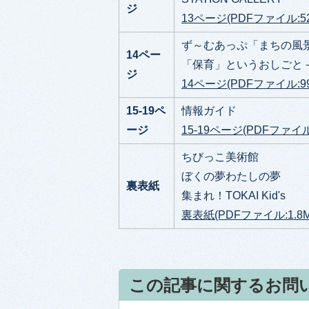
ジ
13ページ(PDFファイル:528
ず～むあっぷ「まちの風
14ペー
「保育」というおしごと
ジ
14ページ(PDFファイル:996
15-19ペ
情報ガイド
ージ
15-19ページ(PDFファイル:
ちびっこ美術館
ぼくの夢わたしの夢
裏表紙
集まれ！TOKAI Kid's
裏表紙(PDFファイル:1.8M
この記事に関するお問