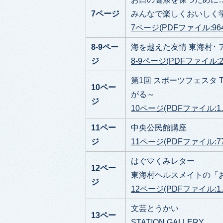
7ページ
みんなで楽しくおいしく
7ページ(PDFファイル:964
8-9ペー
海を越えた友情 東海村･
ジ
8-9ページ(PDFファイル:2.
第1回 スポーツフェスタ TO
10
ペー
がる～
ジ
10ページ(PDFファイル:1.
11ペー
中央公民館講座
ジ
11ページ(PDFファイル:773
はぐ💛くみレター
12ペー
東海村ヘルスメイトの「
ジ
12ページ(PDFファイル:1.
文芸とうかい
13ペー
STATION GALLERY