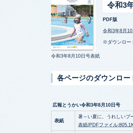
令和3
PDF版
令和3年8月10
※ダウンロー
令和3年8月10日号表紙
各ページのダウンロー
広報とうかい令和3年8月10日号
暑～い夏に、うれしいプ
表紙
表紙(PDFファイル:805.1K