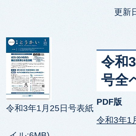
更新日
令和3
号全
PDF版
令和3年1月25日号表紙
令和3年1
イル:6MB)