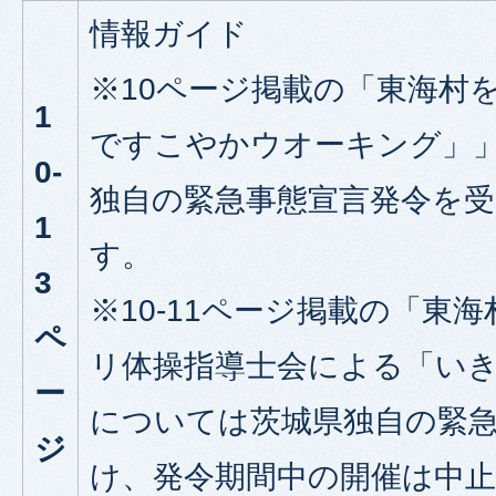
情報ガイド
※10ページ掲載の「東海村
1
ですこやかウオーキング」
0-
独自の緊急事態宣言発令を
1
す。
3
※10-11ページ掲載の「東
ペ
リ体操指導士会による「い
ー
については茨城県独自の緊
ジ
け、発令期間中の開催は中