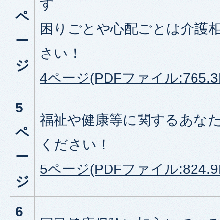
す
ペ
困りごとや心配ごとは介護
ー
さい！
ジ
4ページ(PDFファイル:765.3
5
福祉や健康等に関するあな
ペ
ください！
ー
5ページ(PDFファイル:824.9
ジ
6