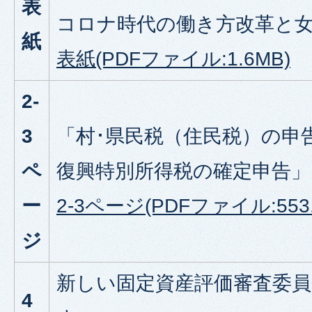
表
コロナ時代の働き方改革と
紙
表紙(PDFファイル:1.6MB)
2-
3
「村･県民税（住民税）の申
ペ
復興特別所得税の確定申告
ー
2-3ページ(PDFファイル:553.
ジ
新しい固定資産評価審査委
4