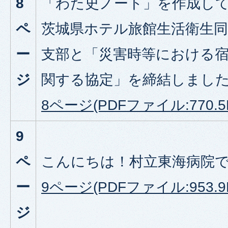
8
「わた史ノート」を作成し
ペ
茨城県ホテル旅館生活衛生
ー
支部と「災害時等における
ジ
関する協定」を締結しまし
8ページ(PDFファイル:770.5
9
ペ
こんにちは！村立東海病院
ー
9ページ(PDFファイル:953.9
ジ