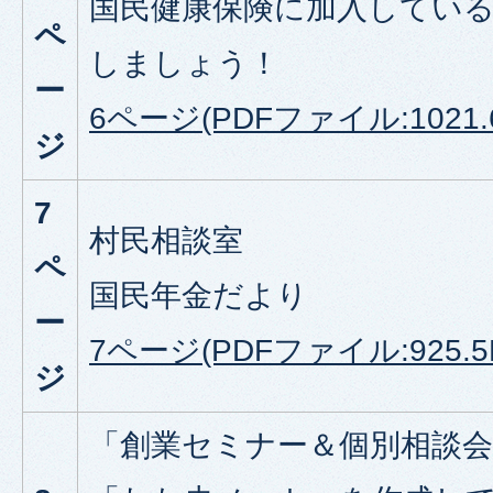
国民健康保険に加入してい
ペ
しましょう！
ー
6ページ(PDFファイル:1021.
ジ
7
村民相談室
ペ
国民年金だより
ー
7ページ(PDFファイル:925.5
ジ
「創業セミナー＆個別相談会