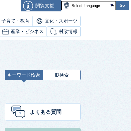
閲覧支援
Go
子育て・教育
文化・スポーツ
産業・ビジネス
村政情報
キーワード検索
ID検索
キ
ー
ワ
ー
ド
よくある質問
検
索