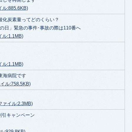
:885.6KB)
酸化炭素量ってどのくらい？
0番の日」緊急の事件･事故の際は110番へ
ル:1.1MB)
ル:1.1MB)
東海病院です
ル:758.5KB)
ファイル:2.3MB)
割引キャンペーン
929.8KB)