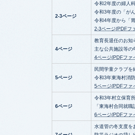
令和2年度の婦人
令和3年度の「がん
2-3ページ
令和4年度から「
2-3ページ(PDFファ
教育長退任のお知
4ページ
主な公共施設等の
4ページ(PDFファイル
民間学童クラブを
5ページ
令和3年東海村消
5ページ(PDFファイ
令和3年村立保育
6ページ
「東海村合同就職
6ページ(PDFファイル
水道管の冬支度を
7ページ
防災ラジオの貸し