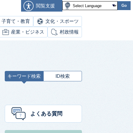
閲覧支援
Go
子育て・教育
文化・スポーツ
産業・ビジネス
村政情報
キーワード検索
ID検索
キ
ー
ワ
ー
ド
よくある質問
検
索