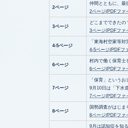
仲間とともに、最
2ページ
2ページ(PDFファイ
どこまでできたの
3ページ
3ページ(PDFファイ
「東海村空家等対
4-5ページ
4-5ページ(PDFフ
村内で働く保育士
6ページ
6ページ(PDFファイル
「保育」というお
7ページ
9月10日は「下水
7ページ(PDFファイル
国勢調査がはじま
8ページ
8ページ(PDFファイル
9月は認知症を知