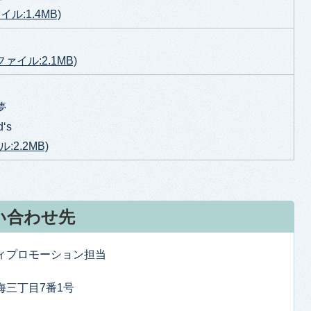
ル:1.4MB)
ファイル:2.1MB)
夢
‘s
:2.2MB)
い合わせ先
ティプロモーション担当
東海三丁目7番1号