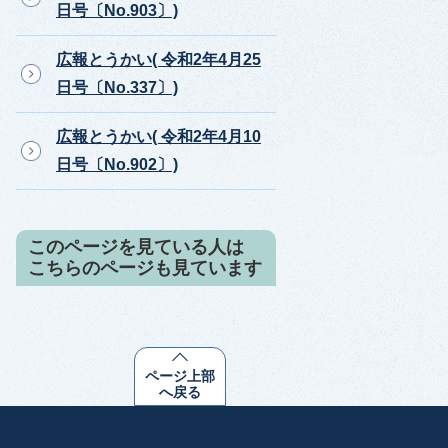
日号〔No.903〕)
広報とうかい( 令和2年4月25
日号〔No.337〕)
広報とうかい( 令和2年4月10
日号〔No.902〕)
このページを見ている人は
こちらのページも見ています
ページ上部
へ戻る