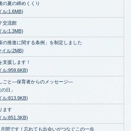
後の夏の締めくくり
ル:1.6MB)
？交流館
ル:1.3MB)
策の推進に関する条例」を制定しました
ァイル:2MB)
を支援します！
:959.6KB)
しごと―保育者からのメッセージ―
道の日」
:813.9KB)
ります
:851.3KB)
る月間です！忘れても出会いがつなぐこの一歩