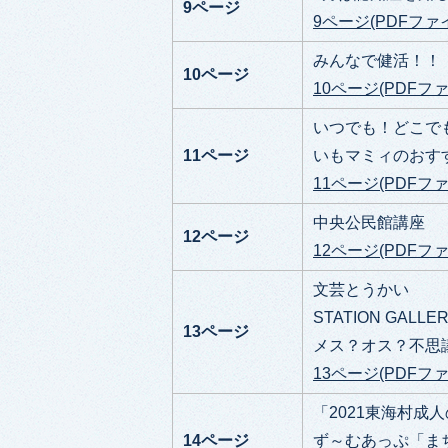
9
ページ
9ページ(PDFファイ
みんなで健活！！
10ページ
10ページ(PDFファイ
いつでも！どこで
11ページ
いもマミィのおす
11ページ(PDFファイ
中央公民館講座
12ページ
12ページ(PDFファイ
文芸とうかい
STATION GALLE
13ページ
メス？オス？不思
13ページ(PDFファイ
「2021東海村成
14ページ
ず～むあっぷ「ま