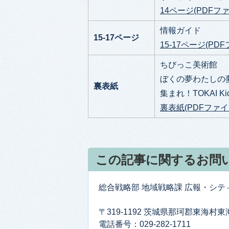
14ページ(PDFファイ
情報ガイド
15-17ページ
15-17ページ(PDF
ちびっこ美術館
ぼくの夢わたしの
裏表紙
集まれ！TOKAI Kid
裏表紙(PDFファイル
この記事に関するお問
総合戦略部 地域戦略課 広報・シ
〒319-1192 茨城県那珂郡東海村
電話番号：029-282-1711