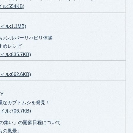
ル:554KB)
ル:1.1MB)
も♪シルバーリハビリ体操
すめレシピ
ル:835.7KB)
ル:662.6KB)
RY
議なカブトムシを発見！
ル:706.7KB)
人の集い」の開催日程について
ちの風景」