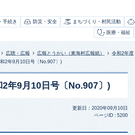
・手続き
防災・安全
まちづくり・村民活動
医療・福祉
広聴・広報
広報とうかい（東海村広報紙）
令和2年度
2年9月10日号〔No.907〕)
年9月10日号〔No.907〕)
更新日：2020年09月10日
ページID :
5200