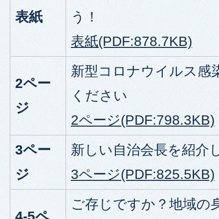
表紙
う！
表紙(PDF:878.7KB)
新型コロナウイルス感
2ペー
ください
ジ
2ページ(PDF:798.3KB)
3ペー
新しい自治会長を紹介
ジ
3ページ(PDF:825.5KB)
ご存じですか？地域の
4-5ペ