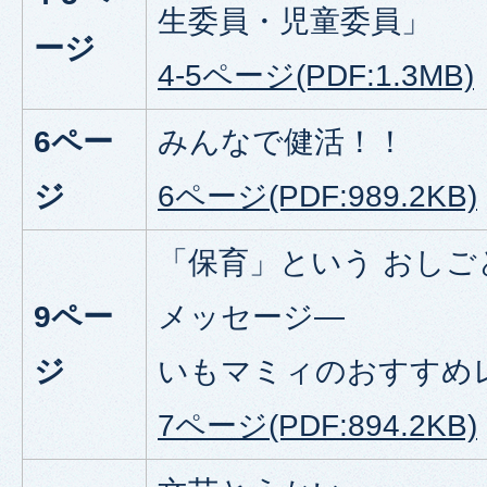
生委員・児童委員」
ージ
4-5ページ(PDF:1.3MB)
6ペー
みんなで健活！！
ジ
6ページ(PDF:989.2KB)
「保育」という おしご
9ペー
メッセージ―
ジ
いもマミィのおすすめ
7ページ(PDF:894.2KB)