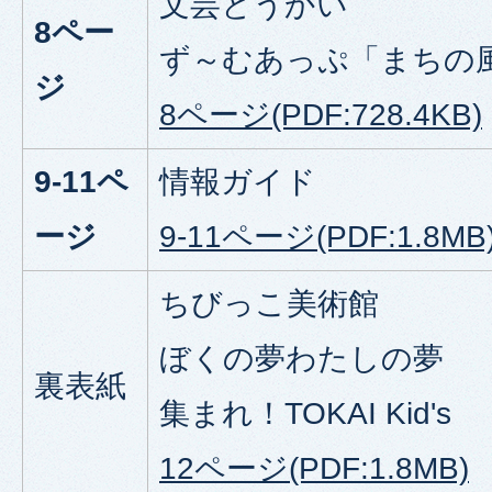
文芸とうかい
8ペー
ず～むあっぷ「まちの
ジ
8ページ(PDF:728.4KB)
9-11
ペ
情報ガイド
ージ
9-11ページ(PDF:1.8MB
ちびっこ美術館
ぼくの夢わたしの夢
裏表紙
集まれ！TOKAI Kid's
12ページ(PDF:1.8MB)