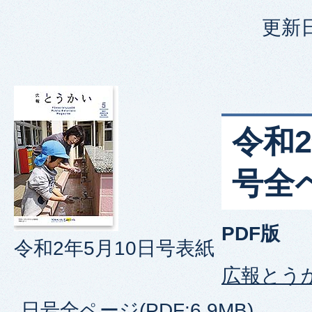
更新日
令和2
号全
PDF版
令和2年5月10日号表紙
広報とうか
日号全ページ(PDF:6.9MB)