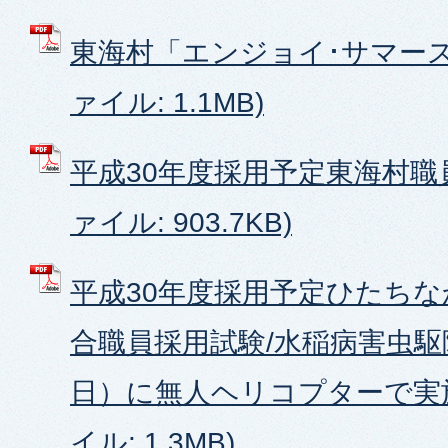
東海村「エンジョイ･サマースク
ァイル: 1.1MB)
平成30年度採用予定東海村職員
ァイル: 903.7KB)
平成30年度採用予定ひたちな
合職員採用試験/水稲病害虫駆
日）に無人ヘリコプターで実施
イル: 1.3MB)