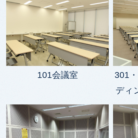
301
101会議室
ディ