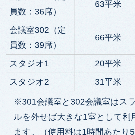
63平米
員数：36席）
会議室302（定
66平米
員数：39席）
スタジオ1
20平米
スタジオ2
31平米
※301会議室と302会議室は
ルを外せば大きな1室として利
ます。（使用料は1時間あたり5