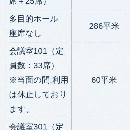
席＋25席）
多目的ホール
286平米
座席なし
会議室101（定
員数：33席）
※当面の間,利用
60平米
は休止しており
ます。
会議室301（定