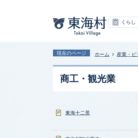
くらし
現在のページ
ホーム
産業・ビ
商工・観光業
東海十二景