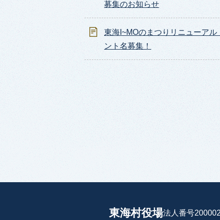
募集のお知らせ
東海I~MOのまつりリニューアル
ント名募集！
東海村役場
法人番号200002