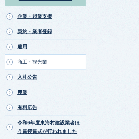
企業・起業支援
契約・業者登録
雇用
商工・観光業
入札公告
農業
有料広告
令和6年度東海村建設業者ほ
う賞授賞式が行われました