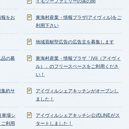
イモゾーファミリーの茶の間
情報をお
東海村産業・情報プラザ(アイヴィル)をご
利用下さい
地域貢献型広告の広告主を募集します
礼品の募
東海村産業・情報プラザ「iVil（アイヴィ
ル）」のフリースペースをご利用くださ
い！
報集約サ
アイヴィルシェアキッチンがオープンし
ました！
駐車場シ
アイヴィルシェアキッチン公式LINEがス
」ご利用
タートしました！