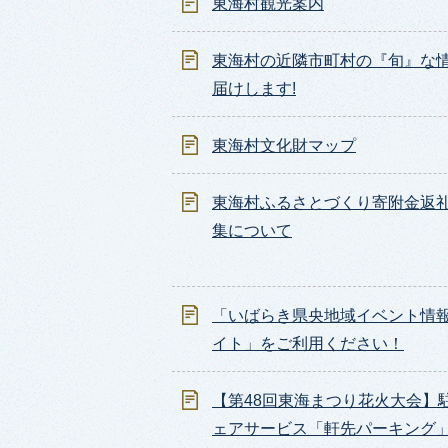
東海村観光案内
東海村の近隣市町村の『旬』な
届けします!
東海村文化財マップ
東海村ふるさとづくり寄附金返
集について
「いばらき県央地域イベント情
イト」をご利用ください！
【第48回東海まつり花火大会】
ェアサービス「軒先パーキング