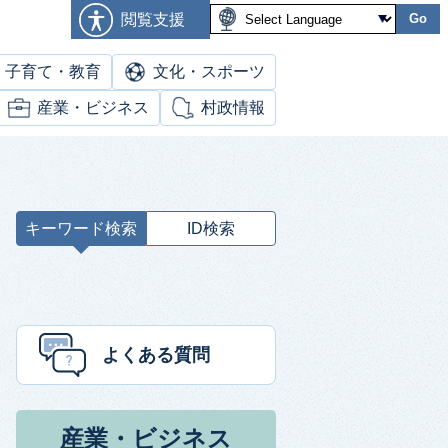
閲覧支援
Go
子育て・教育
文化・スポーツ
産業・ビジネス
村政情報
キーワード検索
ID検索
キ
ー
ワ
ー
ド
よくある質問
検
索
産業・ビジネス