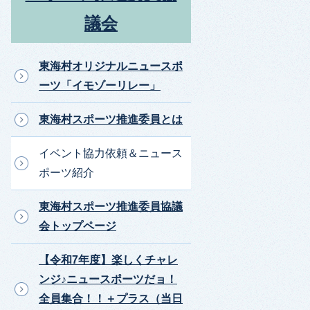
議会
東海村オリジナルニュースポ
ーツ「イモゾーリレー」
東海村スポーツ推進委員とは
イベント協力依頼＆ニュース
ポーツ紹介
東海村スポーツ推進委員協議
会トップページ
【令和7年度】楽しくチャレ
ンジ♪ニュースポーツだョ！
全員集合！！＋プラス（当日