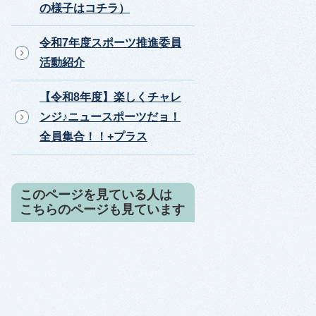
の様子はコチラ）
令和7年度スポーツ推進委員
活動紹介
【令和8年度】楽しくチャレ
ンジ♪ニュースポーツだョ！
全員集合！！+プラス
このページを見ている人は
こちらのページも見ています