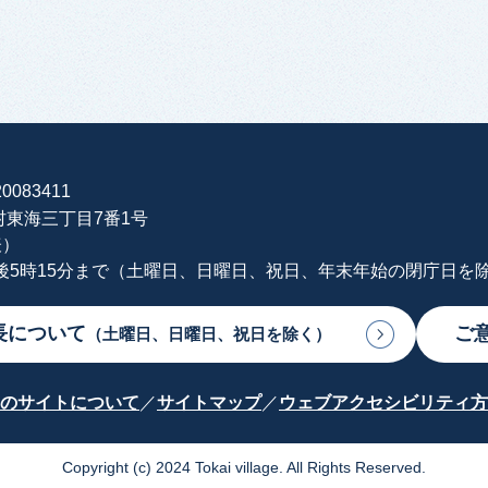
0083411
海村東海三丁目7番1号
表）
午後5時15分まで（土曜日、日曜日、祝日、年末年始の閉庁日を
長について
ご
（土曜日、日曜日、祝日を除く）
のサイトについて
サイトマップ
ウェブアクセシビリティ方
Copyright (c) 2024 Tokai village. All Rights Reserved.