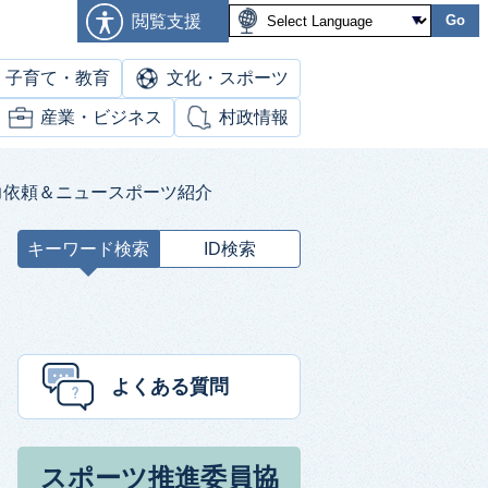
閲覧支援
Go
子育て・教育
文化・スポーツ
産業・ビジネス
村政情報
力依頼＆ニュースポーツ紹介
キーワード検索
ID検索
キ
ー
ワ
ー
ド
よくある質問
検
索
スポーツ推進委員協