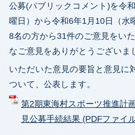
公募(パブリックコメント)を令和
曜日）から令和6年1月10日（
8名の方から31件のご意見をい
なご意見をありがとうございま
いただいた意見の要旨と意見に
ついて、公表します。
第2期東海村スポーツ推進計
見公募手続結果 (PDFファイル: 