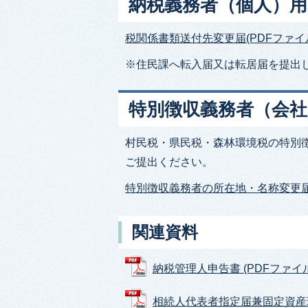
納税義務者（個人）用
税関係書類送付先変更届(PDFファイル:7
※住民課へ転入届又は転居届を提出
特別徴収義務者（会社
村民税・県民税・森林環境税の特別
ご提出ください。
特別徴収義務者の所在地・名称変更届出書(
関連資料
納税管理人申告書 (PDFファイル: 
相続人代表者指定届兼固定資産現所有