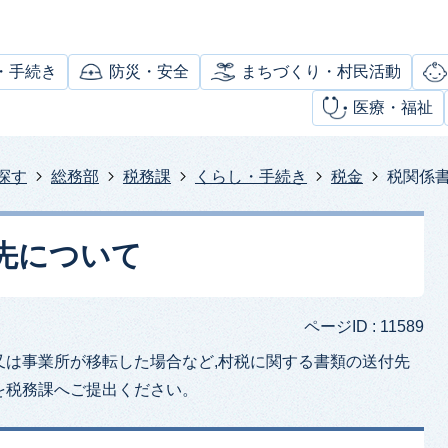
・手続き
防災・安全
まちづくり・村民活動
医療・福祉
探す
総務部
税務課
くらし・手続き
税金
税関係
先について
ページID :
11589
又は事業所が移転した場合など,村税に関する書類の送付先
を税務課へご提出ください。