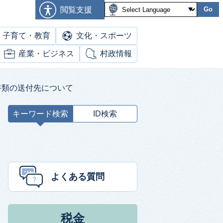
閲覧支援
Go
子育て・教育
文化・スポーツ
産業・ビジネス
村政情報
書類の送付先について
キーワード検索
ID検索
キ
ー
ワ
ー
ド
よくある質問
検
索
税金