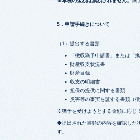
※本税の金額は減額されません。
猶
5．申請手続きについて
（1）提出する書類
「徴収猶予申請書」または「
財産収支状況書
財産目録
収支の明細書
担保の提供に関する書類
災害等の事実を証する書類（
※猶予を受けようとする金額に応じて
◆提出された書類の内容を確認した
す。