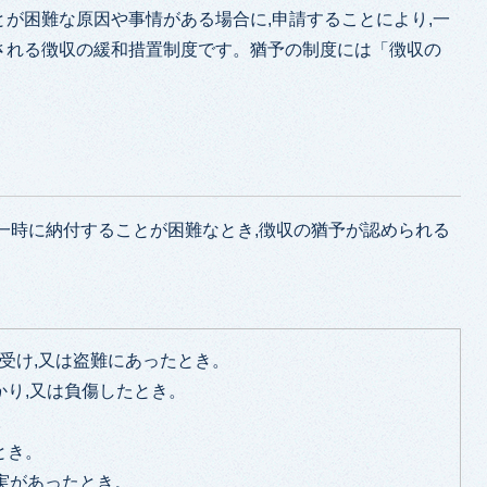
が困難な原因や事情がある場合に,申請することにより,一
される徴収の緩和措置制度です。猶予の制度には「徴収の
。
一時に納付することが困難なとき,徴収の猶予が認められる
を受け,又は盗難にあったとき。
かり,又は負傷したとき。
。
とき。
実があったとき。