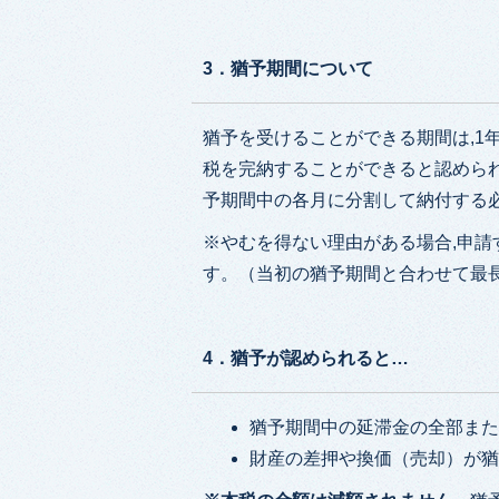
3．猶予期間について
猶予を受けることができる期間は,1
税を完納することができると認めら
予期間中の各月に分割して納付する
※やむを得ない理由がある場合,申請
す。（当初の猶予期間と合わせて最
4．猶予が認められると…
猶予期間中の延滞金の全部ま
財産の差押や換価（売却）が