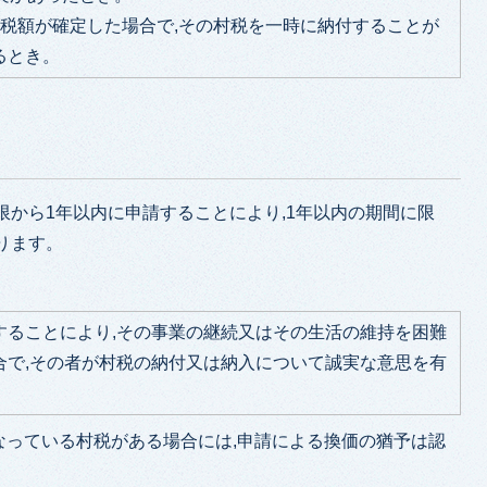
て税額が確定した場合で,その村税を一時に納付することが
るとき。
限から1年以内に申請することにより,1年以内の期間に限
ります。
することにより,その事業の継続又はその生活の維持を困難
合で,その者が村税の納付又は納入について誠実な意思を有
なっている村税がある場合には,申請による換価の猶予は認