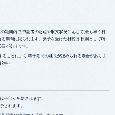
年の範囲内で,申請者の財産や収支状況に応じて,最も早く村
れる期間に限られます。猶予を受けた村税は,原則として猶
必要があります。
することにより,猶予期間の延長が認められる場合がありま
長2年）
たは一部が免除されます。
猶予されます。