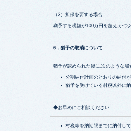
（2）担保を要する場合
猶予する税額が100万円を超え,かつ
6．猶予の取消について
猶予が認められた後に,次のような場
分割納付計画のとおりの納付
猶予を受けている村税以外に
◆お早めにご相談ください
村税等を納期限までに納付して