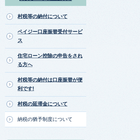
村税等の納付について
ペイジー口座振替受付サービ
ス
住宅ローン控除の申告をされ
る方へ
村税等の納付は口座振替が便
利です!
村税の延滞金について
納税の猶予制度について