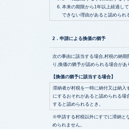
本来の期限から1年以上経過し
できない理由があると認められ
2．申請による換価の猶予
次の事由に該当する場合,村税の納期
り,換価の猶予が認められる場合があ
【換価の猶予に該当する場合】
滞納者が村税を一時に納付又は納入
にするおそれがあると認められる場
すると認められるとき。
※申請する村税以外にすでに滞納と
められません。