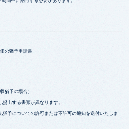
予期間中に納付する必要があります。
換価の猶予申請書」
徴収猶予の場合）
,提出する書類が異なります。
後,猶予についての許可または不許可の通知を送付いたしま