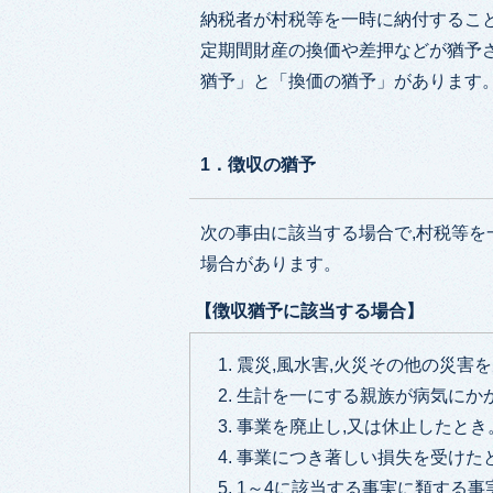
納税者が村税等を一時に納付すること
定期間財産の換価や差押などが猶予
猶予」と「換価の猶予」があります
1．徴収の猶予
次の事由に該当する場合で,村税等を
場合があります。
【徴収猶予に該当する場合】
震災,風水害,火災その他の災害
生計を一にする親族が病気にか
事業を廃止し,又は休止したとき
事業につき著しい損失を受けた
1～4に該当する事実に類する事