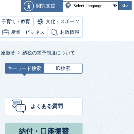
閲覧支援
Go
子育て・教育
文化・スポーツ
産業・ビジネス
村政情報
口座振替
納税の猶予制度について
キーワード検索
ID検索
キ
ー
ワ
ー
ド
よくある質問
検
索
納付・口座振替