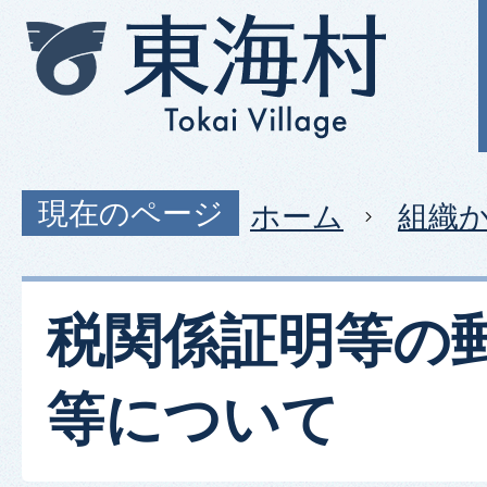
現在のページ
ホーム
組織
税関係証明等の
等について