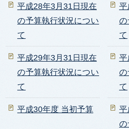
平成28年3月31日現在
平
の予算執行状況につい
の
て
て
平成29年3月31日現在
平
の予算執行状況につい
の
て
て
平成30年度 当初予算
平
の