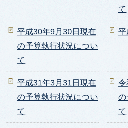
て
平成30年9月30日現在
平
の予算執行状況につい
て
平成31年3月31日現在
令
の予算執行状況につい
の
て
て