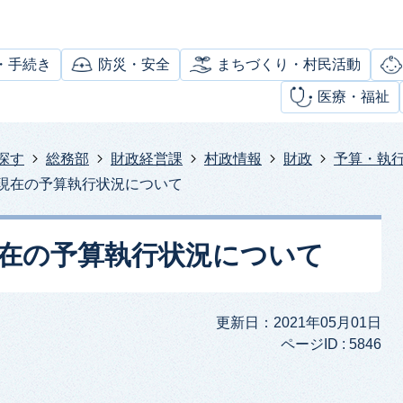
・手続き
防災・安全
まちづくり・村民活動
医療・福祉
探す
総務部
財政経営課
村政情報
財政
予算・執
日現在の予算執行状況について
現在の予算執行状況について
更新日：2021年05月01日
ページID :
5846