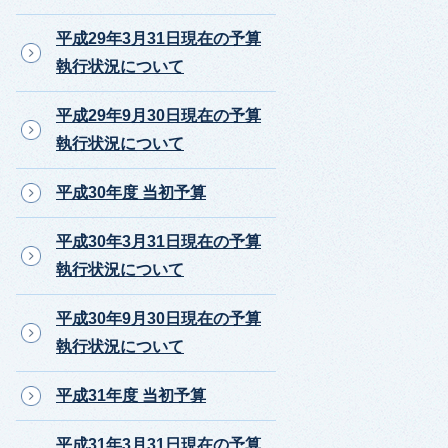
平成29年3月31日現在の予算
執行状況について
平成29年9月30日現在の予算
執行状況について
平成30年度 当初予算
平成30年3月31日現在の予算
執行状況について
平成30年9月30日現在の予算
執行状況について
平成31年度 当初予算
平成31年3月31日現在の予算