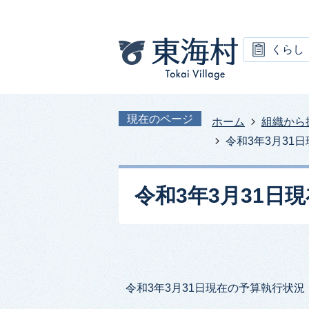
くらし
現在のページ
ホーム
組織から
令和3年3月31
令和3年3月31日
令和3年3月31日現在の予算執行状況