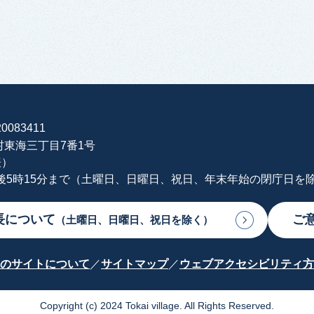
0083411
海村東海三丁目7番1号
表）
午後5時15分まで（土曜日、日曜日、祝日、年末年始の閉庁日を
長について
ご
（土曜日、日曜日、祝日を除く）
のサイトについて
サイトマップ
ウェブアクセシビリティ方
Copyright (c) 2024 Tokai village. All Rights Reserved.