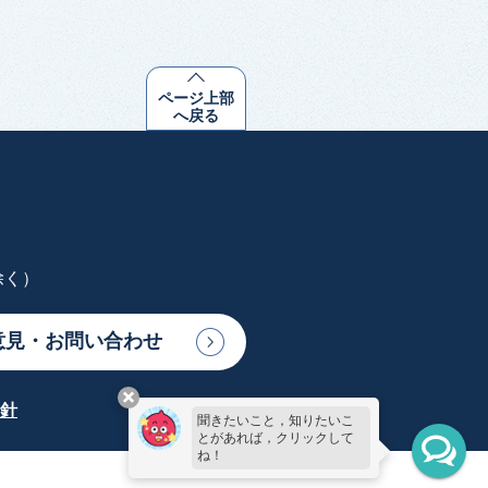
ページ上部
へ戻る
除く）
意見・お問い合わせ
針
聞きたいこと，知りたいこ
とがあれば，クリックして
ね！