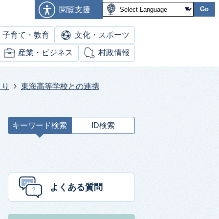
閲覧支援
Go
子育て・教育
文化・スポーツ
産業・ビジネス
村政情報
くり
東海高等学校との連携
キーワード検索
ID検索
キ
ー
ワ
ー
ド
よくある質問
検
索