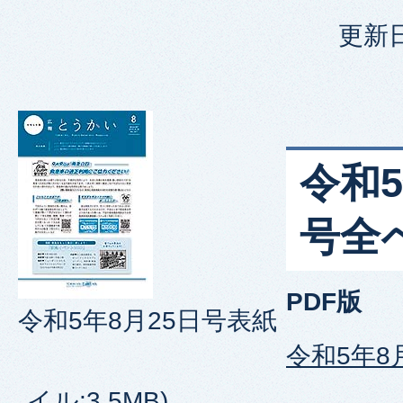
更新日
令和5
号全
PDF版
令和5年8月25日号表紙
令和5年8
イル:3.5MB)