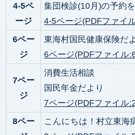
4-5ペ
集団検診(10月)の予約
ージ
4-5ページ(PDFファイル:
6ペー
東海村国民健康保険だ
ジ
6ページ(PDFファイル:61
消費生活相談
7ペー
国民年金だより
ジ
7ページ(PDFファイル:29
8ペー
こんにちは！村立東海