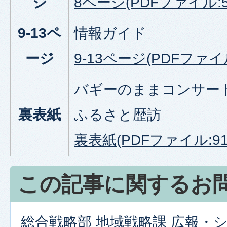
ジ
8ページ(PDFファイル:59
9-13ペ
情報ガイド
ージ
9-13ページ(PDFファイル
バギーのままコンサート v
裏表紙
ふるさと歴訪
裏表紙(PDFファイル:918
この記事に関するお
総合戦略部 地域戦略課 広報・