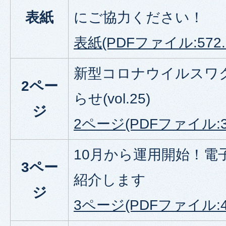
表紙
にご協力ください！
表紙(PDFファイル:572.
新型コロナウイルスワ
2
ペー
らせ(vol.25)
ジ
2ページ(PDFファイル:38
10月から運用開始！電
3ペー
紹介します
ジ
3ページ(PDFファイル:44