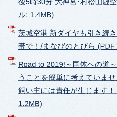
後5時30分 大神宮･村松山虚空
ル: 1.4MB)
茨城空港 新ダイヤも引き続
帯で！/まなびのとびら (PDFファ
Road to 2019!～国体への道
うことを簡単に考えていませ
飼い主には責任が生じます！ (
1.2MB)