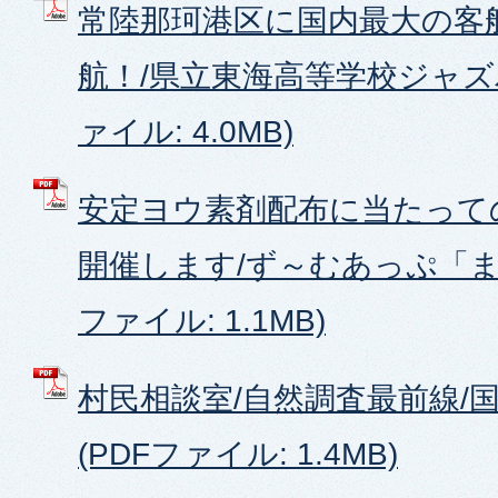
常陸那珂港区に国内最大の客船
航！/県立東海高等学校ジャズバ
ァイル: 4.0MB)
安定ヨウ素剤配布に当たって
開催します/ず～むあっぷ「まち
ファイル: 1.1MB)
村民相談室/自然調査最前線/
(PDFファイル: 1.4MB)