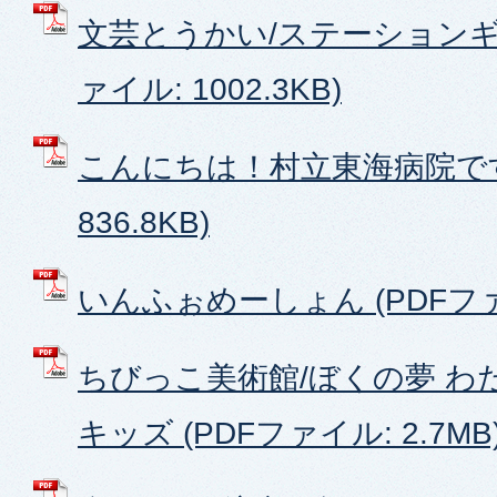
文芸とうかい/ステーションギャ
ァイル: 1002.3KB)
こんにちは！村立東海病院です 
836.8KB)
いんふぉめーしょん (PDFファイ
ちびっこ美術館/ぼくの夢 わ
キッズ (PDFファイル: 2.7MB