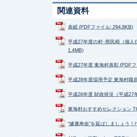
関連資料
表紙 (PDFファイル: 294.8KB)
平成27年度の村･県民税（個人
1.4MB)
平成27年度 東海村表彰 (PDFファイ
平成28年度採用予定 東海村職員採用
平成26年度 財政状況（平成27年3月
東海村おすすめセレクション TOKAI
“健康寿命”を延ばしましょう！/ず