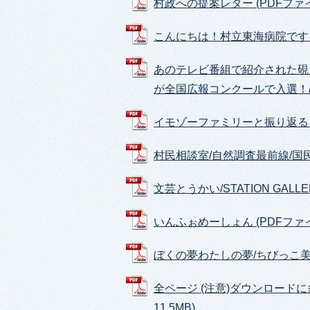
村政への提案レター (PDFファイル:
こんにちは！村立東海病院です (PD
あのテレビ番組で紹介された硯
が全国広報コンクールで入選！/まな
イモゾーファミリーと振り返る 東海
村民相談室/自然調査最前線/国民年金
文芸とうかい/STATION GALLER
いんふぉめーしょん (PDFファイル:
ぼくの夢わたしの夢/ちびっこ美術館
全ページ (注意)ダウンロードに
11.5MB)