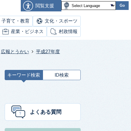
閲覧支援
Go
子育て・教育
文化・スポーツ
産業・ビジネス
村政情報
広報とうかい
平成27年度
キーワード検索
ID検索
キ
ー
ワ
ー
ド
よくある質問
検
索