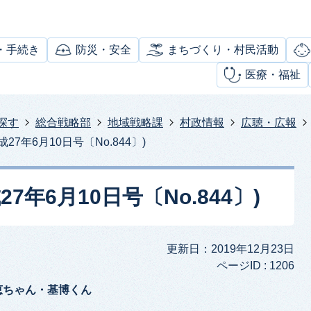
・手続き
防災・安全
まちづくり・村民活動
医療・福祉
探す
総合戦略部
地域戦略課
村政情報
広聴・広報
27年6月10日号〔No.844〕)
7年6月10日号〔No.844〕)
更新日：2019年12月23日
ページID :
1206
奈恵ちゃん・基博くん