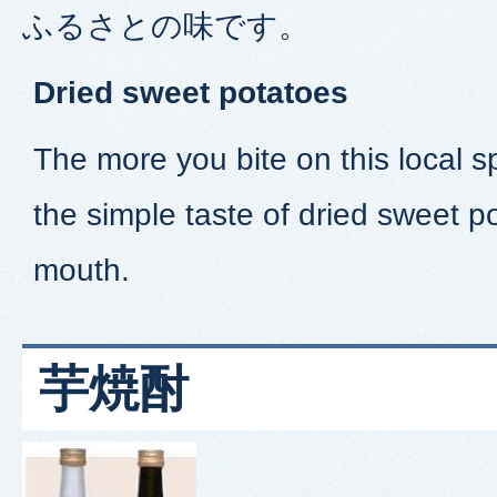
ふるさとの味です。
Dried sweet potatoes
The more you bite on this local s
the simple taste of dried sweet p
mouth.
芋焼酎