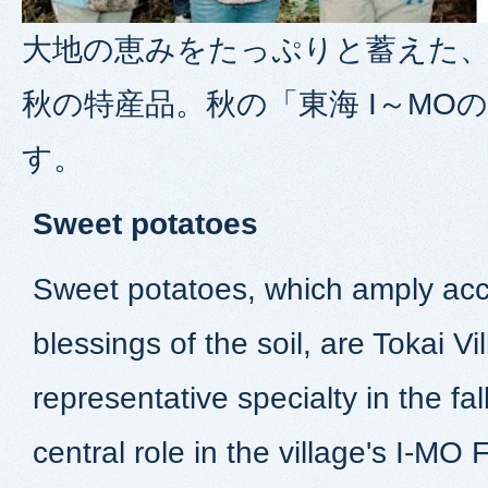
大地の恵みをたっぷりと蓄えた
秋の特産品。秋の「東海 I～MO
す。
Sweet potatoes
Sweet potatoes, which amply ac
blessings of the soil, are Tokai Vi
representative specialty in the fal
central role in the village's I-MO 