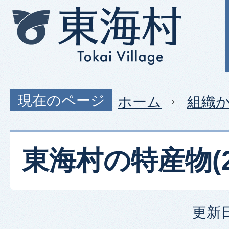
現在のページ
ホーム
組織
東海村の特産物(2
更新日