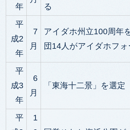
年
る
平
7
アイダホ州立100周年
成2
月
団14人がアイダホフ
年
平
6
成3
「東海十二景」を選定
月
年
平
1