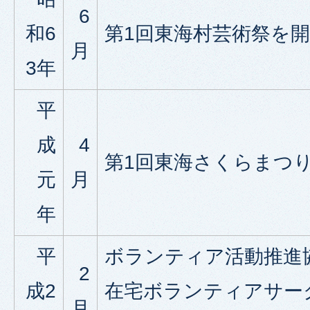
6
和6
第1回東海村芸術祭を
月
3年
平
成
4
第1回東海さくらまつ
元
月
年
平
ボランティア活動推進
2
成2
在宅ボランティアサー
月