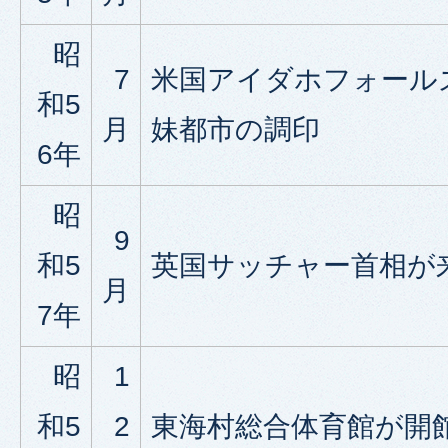
昭
7
米国アイダホフォール
和5
月
妹都市の調印
6年
昭
9
和5
英国サッチャー首相が
月
7年
昭
1
和5
2
東海村総合体育館が開