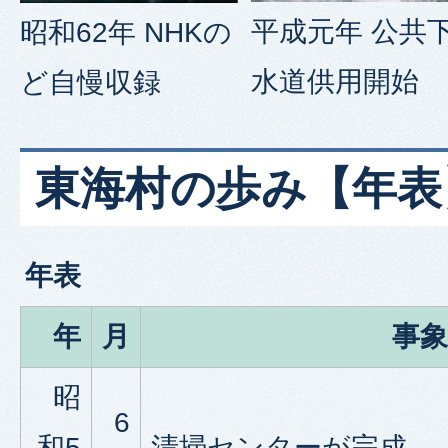
平成元年 公共
昭和62年 NHKの
水道供用開始
ど自慢収録
東海村の歩み【年表
年表
年
月
事象
昭
6
和5
清掃センターが完成