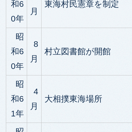
和6
東海村民憲章を制定
月
0年
昭
8
和6
村立図書館が開館
月
0年
昭
4
和6
大相撲東海場所
月
1年
昭