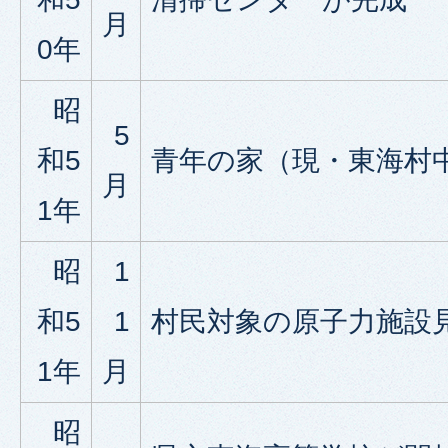
月
0年
昭
5
和5
青年の家（現・東海村
月
1年
昭
1
和5
1
村民対象の原子力施設
1年
月
昭