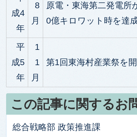
8
原電・東海第二発電所が
成4
月
0億キロワット時を達
年
平
1
成5
1
第1回東海村産業祭を
年
月
この記事に関するお
総合戦略部 政策推進課