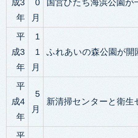
成3
0
国営ひたち海浜公園が
年
月
平
1
成3
1
ふれあいの森公園が開
年
月
平
5
成4
新清掃センターと衛生
月
年
平