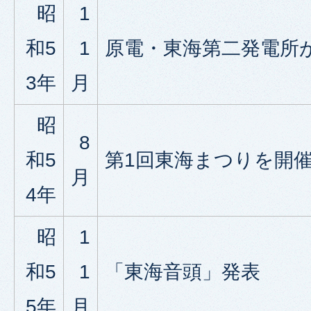
昭
1
和5
1
原電・東海第二発電所
3年
月
昭
8
和5
第1回東海まつりを開
月
4年
昭
1
和5
1
「東海音頭」発表
5年
月