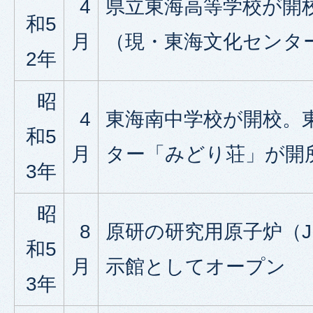
4
県立東海高等学校が開
和5
月
（現・東海文化センタ
2年
昭
4
東海南中学校が開校。
和5
月
ター「みどり荘」が開
3年
昭
8
原研の研究用原子炉（J
和5
月
示館としてオープン
3年