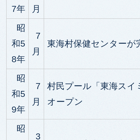
7年
月
昭
7
和5
東海村保健センターが
月
8年
昭
7
村民プール「東海スイ
和5
月
オープン
9年
昭
3