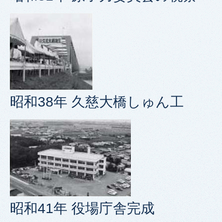
昭和38年 久慈大橋しゅん工
昭和41年 役場庁舎完成