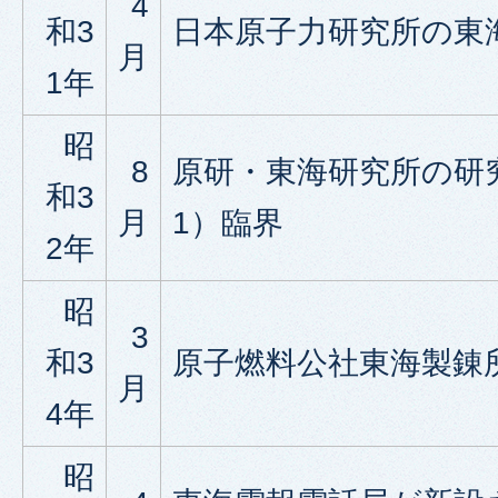
4
和3
日本原子力研究所の東
月
1年
昭
8
原研・東海研究所の研究
和3
月
1）臨界
2年
昭
3
和3
原子燃料公社東海製錬
月
4年
昭