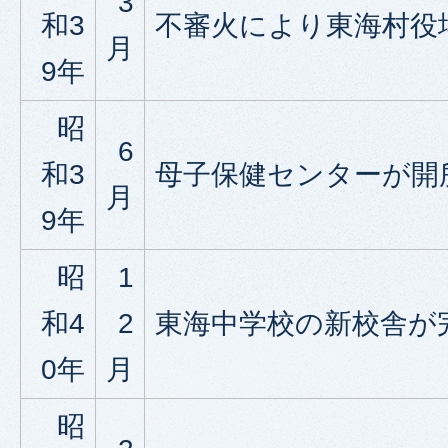
3
和3
不審火により東海村役
月
9年
昭
6
和3
母子保健センターが開
月
9年
昭
1
和4
2
東海中学校の新校舎が
0年
月
昭