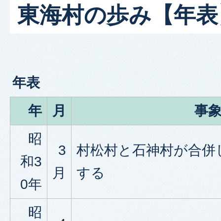
東海村の歩み【年表
年表
年
月
事
昭
3
村松村と石神村が合併
和3
月
する
0年
昭