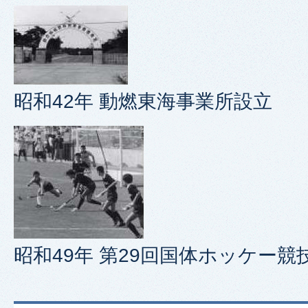
昭和42年 動燃東海事業所設立
昭和49年 第29回国体ホッケー競