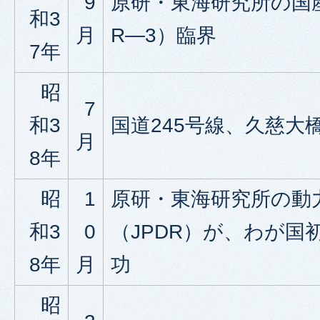
9
原研・東海研究所の国産
和3
月
R―3）臨界
7年
昭
7
和3
国道245号線、久慈大
月
8年
昭
1
原研・東海研究所の動
和3
0
（JPDR）が、わが国
8年
月
功
昭