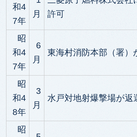
和4
月
許可
7年
昭
6
和4
東海村消防本部（署）
月
7年
昭
3
和4
水戸対地射爆撃場が返
月
8年
昭
5