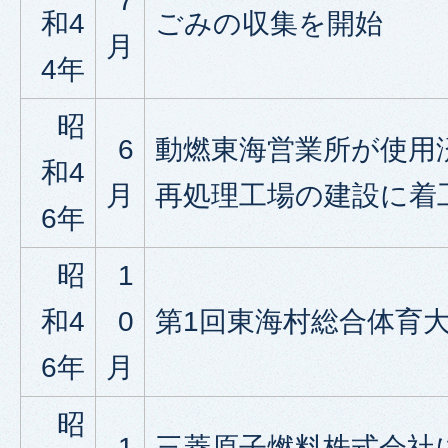
7
和4
ごみの収集を開始
月
4年
昭
6
動燃東海営業所が使用
和4
月
再処理工場の建設に着
6年
昭
1
和4
0
第1回東海村総合体育
6年
月
昭
1
三菱原子燃料株式会社