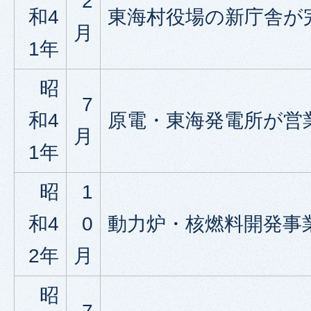
2
和4
東海村役場の新庁舎が
月
1年
昭
7
和4
原電・東海発電所が営
月
1年
昭
1
和4
0
動力炉・核燃料開発事
2年
月
昭