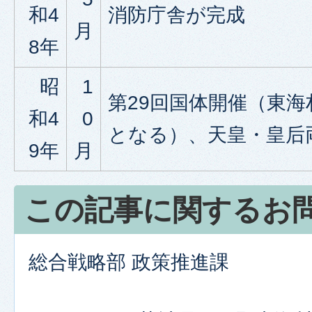
和4
消防庁舎が完成
月
8年
昭
1
第29回国体開催（東
和4
0
となる）、天皇・皇后
9年
月
この記事に関するお
総合戦略部 政策推進課