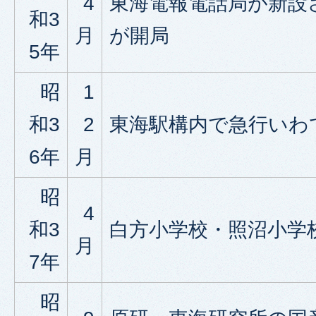
4
東海電報電話局が新設
和3
月
が開局
5年
昭
1
和3
2
東海駅構内で急行いわ
6年
月
昭
4
和3
白方小学校・照沼小学
月
7年
昭