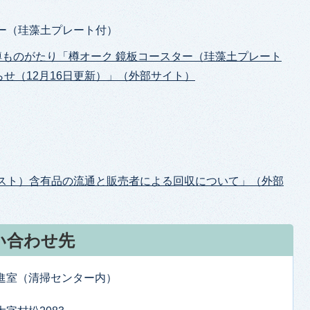
ー（珪藻土プレート付）
ー樽ものがたり「樽オーク 鏡板コースター（珪藻土プレート
せ（12月16日更新）」（外部サイト）
ベスト）含有品の流通と販売者による回収について」（外部
い合わせ先
推進室（清掃センター内）