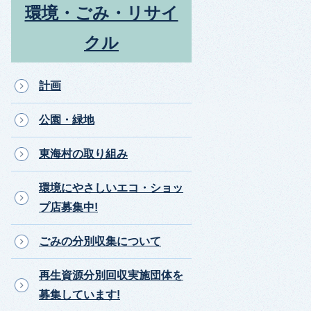
環境・ごみ・リサイ
クル
計画
公園・緑地
東海村の取り組み
環境にやさしいエコ・ショッ
プ店募集中!
ごみの分別収集について
再生資源分別回収実施団体を
募集しています!