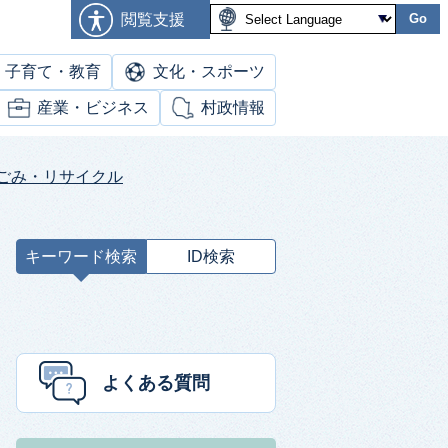
閲覧支援
Go
子育て・教育
文化・スポーツ
産業・ビジネス
村政情報
ごみ・リサイクル
キーワード検索
ID検索
キ
ー
ワ
ー
ド
よくある質問
検
索