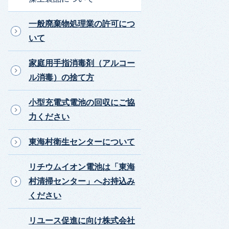
一般廃棄物処理業の許可につ
いて
家庭用手指消毒剤（アルコー
ル消毒）の捨て方
小型充電式電池の回収にご協
力ください
東海村衛生センターについて
リチウムイオン電池は「東海
村清掃センター」へお持込み
ください
リユース促進に向け株式会社