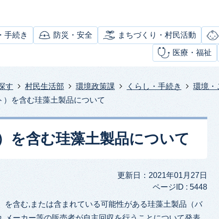
・手続き
防災・安全
まちづくり・村民活動
医療・福祉
探す
村民生活部
環境政策課
くらし・手続き
環境・
ト）を含む珪藻土製品について
）を含む珪藻土製品について
更新日：2021年01月27日
ページID :
5448
）を含む,または含まれている可能性がある珪藻土製品（バ
れ,メーカー等の販売者が自主回収を行うことについて発表