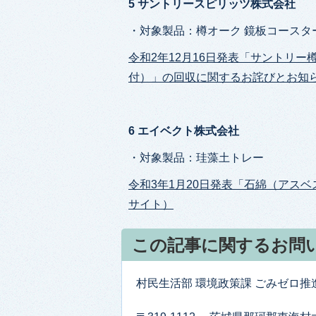
5 サントリースピリッツ株式会社
・対象製品：樽オーク 鏡板コースタ
令和2年12月16日発表「サントリ
付）」の回収に関するお詫びとお知ら
6 エイベクト株式会社
・対象製品：珪藻土トレー
令和3年1月20日発表「石綿（アス
サイト）
この記事に関するお問
村民生活部 環境政策課 ごみゼロ