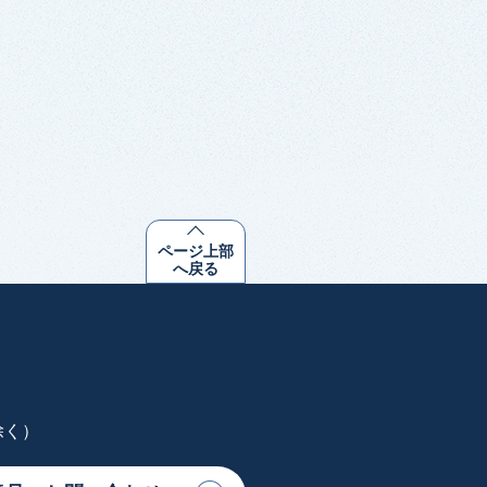
ページ上部
へ戻る
除く）