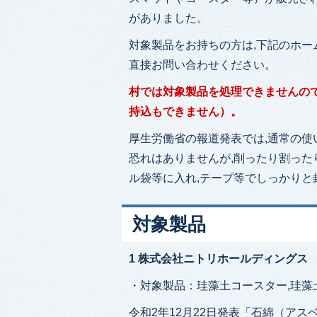
がありました。
対象製品をお持ちの方は,下記のホー
直接お問い合わせください。
村では対象製品を
処理
できませんの
持込もできません）。
厚生労働省の報道発表では,通常の
恐れはありませんが,削ったり割った
ル袋等に入れ,テープ等でしっかりと
対象製品
1 株式会社ニトリホールディングス
・対象製品：珪藻土コースター,珪藻
令和2年12月22日発表「石綿（ア