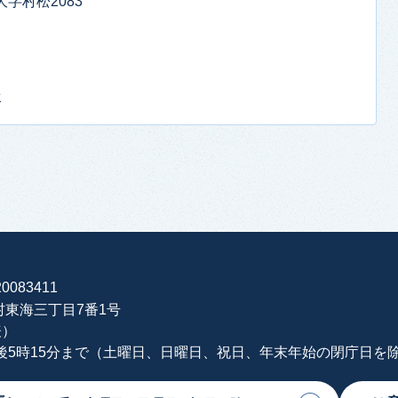
大字村松2083
せ
0083411
海村東海三丁目7番1号
表）
午後5時15分まで（土曜日、日曜日、祝日、年末年始の閉庁日を