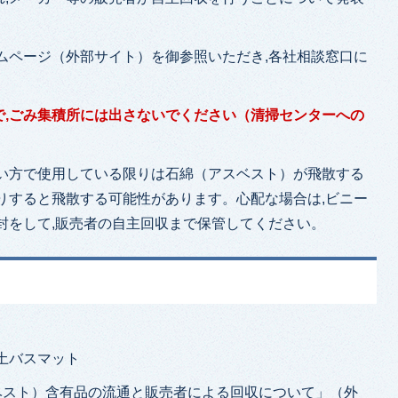
ムページ（外部サイト）を御参照いただき,各社相談窓口に
で,ごみ集積所には出さないでください（清掃センターへの
使い方で使用している限りは石綿（アスベスト）が飛散する
りすると飛散する可能性があります。心配な場合は,ビニー
封をして,販売者の自主回収まで保管してください。
土バスマット
スベスト）含有品の流通と販売者による回収について」（外