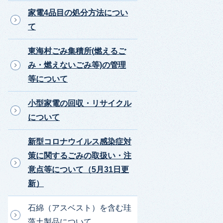
家電4品目の処分方法につい
て
東海村ごみ集積所(燃えるご
み・燃えないごみ等)の管理
等について
小型家電の回収・リサイクル
について
新型コロナウイルス感染症対
策に関するごみの取扱い・注
意点等について（5月31日更
新）
石綿（アスベスト）を含む珪
藻土製品について