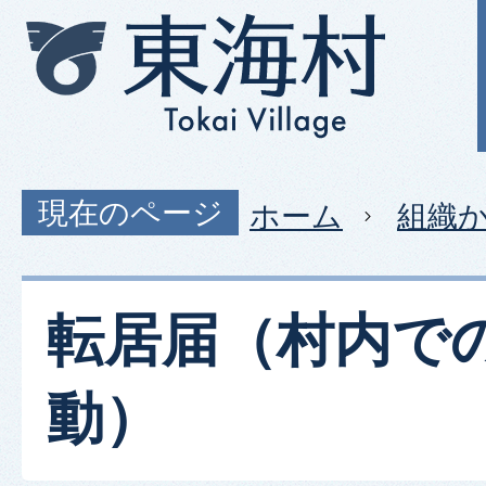
現在のページ
ホーム
組織
転居届（村内で
動）