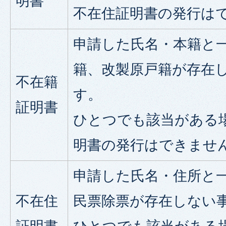
明書
不在住証明書の発行は
申請した氏名・本籍と
籍、改製原戸籍が存在
不在籍
す。
証明書
ひとつでも該当がある
明書の発行はできませ
申請した氏名・住所と
不在住
民票除票が存在しない