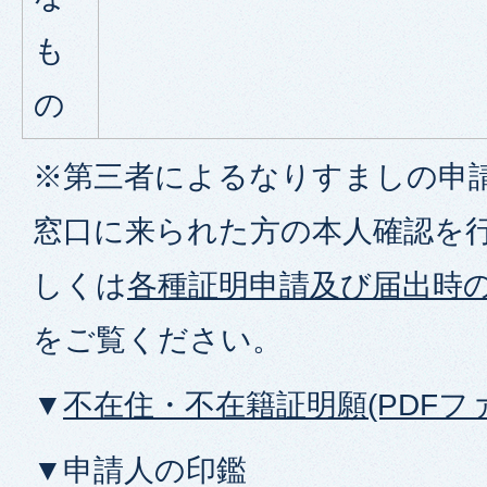
も
の
※第三者によるなりすましの申
窓口に来られた方の本人確認を
しくは
各種証明申請及び届出時
をご覧ください。
▼
不在住・不在籍証明願(PDFファイ
▼申請人の印鑑