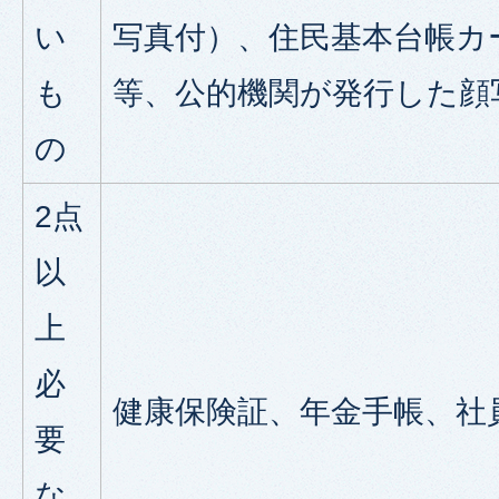
い
写真付）、住民基本台帳カ
も
等、公的機関が発行した顔
の
2点
以
上
必
健康保険証、年金手帳、社
要
な