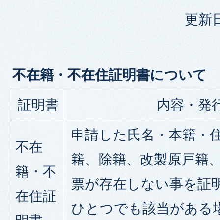
更新日
不在籍・不在住証明書について
証明書
内容・発
申請した氏名・本籍・
不在
籍、除籍、改製原戸籍
籍・不
票が存在しない事を証
在住証
ひとつでも該当がある