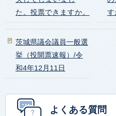
た。投票できますか。
す
茨城県議会議員一般選
挙（投開票速報）/令
和4年12月11日
よくある質問