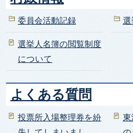
委員会活動記録
選
選挙人名簿の閲覧制度
について
よくある質問
投票所入場整理券を紛
東
失してしまいまし
の