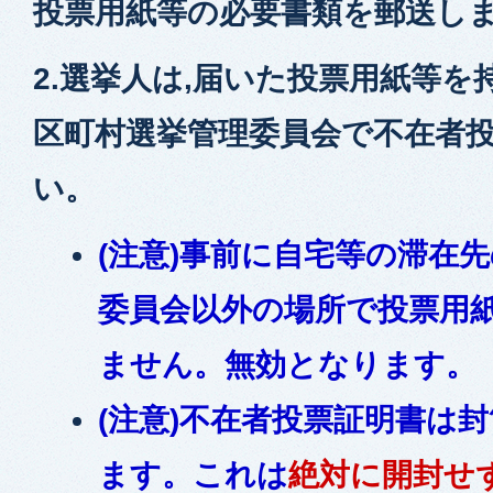
投票用紙等の必要書類を郵送し
2.選挙人は,届いた投票用紙等を
区町村選挙管理委員会で不在者
い。
(注意)事前に自宅等の滞在
委員会以外の場所で投票用
ません。無効となります。
(注意)不在者投票証明書は
ます。これは
絶対に開封せ