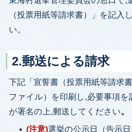
東海村選挙管理委員会の窓口で,
（投票用紙等請求書）」を記入
い。
2.郵送による請求
下記「宣誓書（投票用紙等請求書
ファイル）を印刷し,必要事項を
が署名の上,郵送してください
。
(注意)
選挙の公示日（告示日