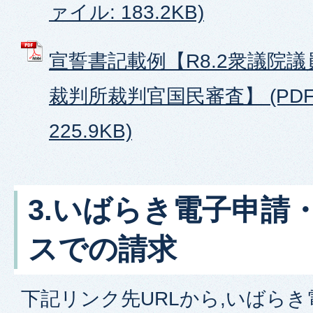
ァイル: 183.2KB)
宣誓書記載例【R8.2衆議院
裁判所裁判官国民審査】 (PD
225.9KB)
3.いばらき電子申請
スでの請求
下記リンク先URLから,いばら