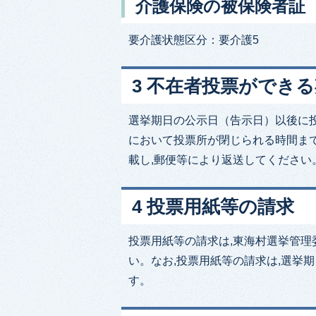
介護保険の被保険者証
要介護状態区分：要介護5
​​​​​​​3 不在者投票がで
選挙期日の公示日（告示日）以後に投
において投票所が閉じられる時間ま
載し,郵便等により返送してください
4 投票用紙等の請求
投票用紙等の請求は,東海村選挙管理
い。なお,投票用紙等の請求は,選挙
す。