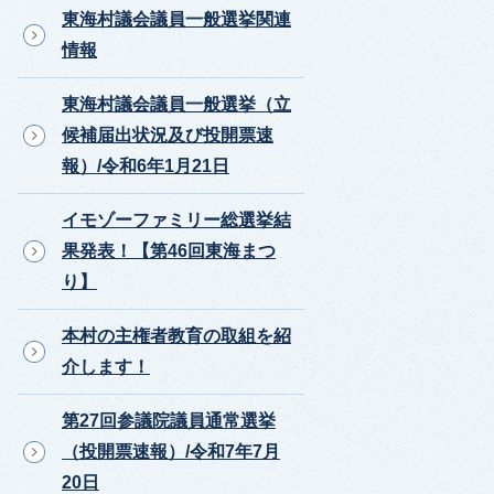
東海村議会議員一般選挙関連
情報
東海村議会議員一般選挙（立
候補届出状況及び投開票速
報）/令和6年1月21日
イモゾーファミリー総選挙結
果発表！【第46回東海まつ
り】
本村の主権者教育の取組を紹
介します！
第27回参議院議員通常選挙
（投開票速報）/令和7年7月
20日