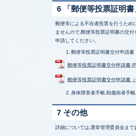
6 「郵便等投票証明
郵便等による不在者投票を行うため
ませんので,郵便等投票証明書の交付
申請してください。
郵便等投票証明書交付申請書
郵便等投票証明書交付申請書 (PDF
郵便等投票証明書交付申請書（代理
身体障害者手帳,戦傷病者手
7 その他
詳細については,選挙管理委員会まで