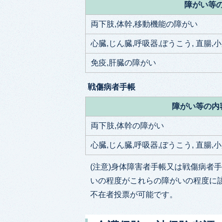
障がい等
両下肢,体幹,移動機能の障がい
心臓,じん臓,呼吸器,ぼうこう, 直腸,
免疫,肝臓の障がい
戦傷病者手帳
障がい等の内
両下肢,体幹の障がい
心臓,じん臓,呼吸器,ぼうこう, 直腸,
(注意)身体障害者手帳又は戦傷病者
いの程度がこれらの障がいの程度に
不在者投票が可能です。