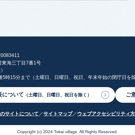
0083411
海村東海三丁目7番1号
表）
午後5時15分まで（土曜日、日曜日、祝日、年末年始の閉庁日を
長について
ご
（土曜日、日曜日、祝日を除く）
のサイトについて
サイトマップ
ウェブアクセシビリティ方
Copyright (c) 2024 Tokai village. All Rights Reserved.