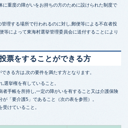
身体に重度の障がいをお持ちの方のために設けられた制度で
の管理する場所で行われるのに対し,郵便等による不在者投
郵便等によって東海村選挙管理委員会に送付することにより
者投票をすることができる方
ができる方は,次の要件を満たす方となります。
れ,選挙権を有していること。
病者手帳を所持し,一定の障がいを有すること又は介護保険
分が「要介護5」であること（次の表を参照）。
を受けていること。