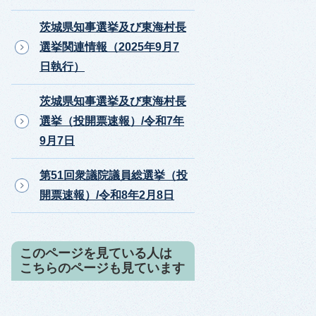
茨城県知事選挙及び東海村長
選挙関連情報（2025年9月7
日執行）
茨城県知事選挙及び東海村長
選挙（投開票速報）/令和7年
9月7日
第51回衆議院議員総選挙（投
開票速報）/令和8年2月8日
このページを見ている人は
こちらのページも見ています