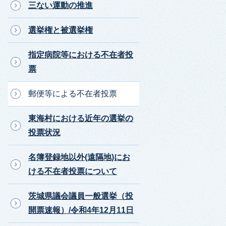
三ない運動の推進
選挙権と被選挙権
指定病院等における不在者投
票
郵便等による不在者投票
東海村における近年の選挙の
投票状況
名簿登録地以外(遠隔地)にお
ける不在者投票について
茨城県議会議員一般選挙（投
開票速報）/令和4年12月11日