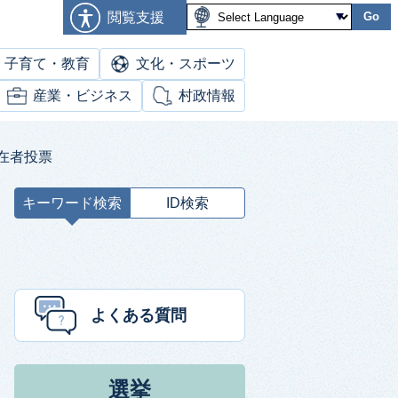
閲覧支援
Go
子育て・教育
文化・スポーツ
産業・ビジネス
村政情報
在者投票
キーワード検索
ID検索
キ
ー
ワ
ー
ド
よくある質問
検
索
選挙