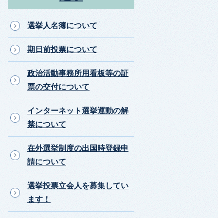
選挙人名簿について
期日前投票について
政治活動事務所用看板等の証
票の交付について
インターネット選挙運動の解
禁について
在外選挙制度の出国時登録申
請について
選挙投票立会人を募集してい
ます！