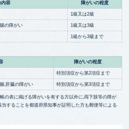
の内容
障がいの程度
1級又は2級
小腸の障がい
1級又は3級
1級から3級まで
容
障がいの程度
特別項症から第2項症まで
小腸,肝臓の障がい
特別項症から第3項症まで
手帳の表に掲げる障がいを有する方以外に,両下肢等の障が
該当することを都道府県知事が証明した方も郵便等による