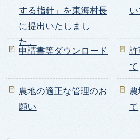
する指針」を東海村長
い
に提出いたしまし
た。
申請書等ダウンロード
許
て
農地の適正な管理のお
農
願い
て