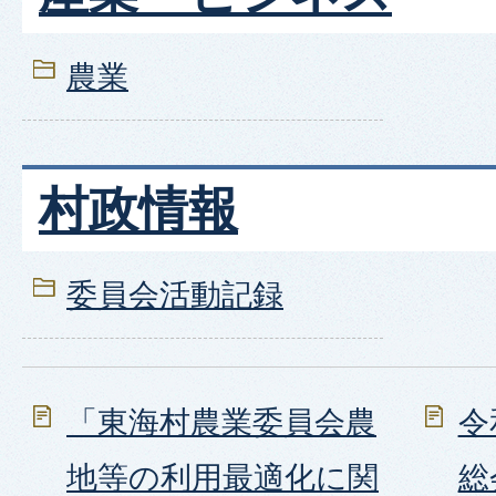
農業
村政情報
委員会活動記録
「東海村農業委員会農
令
地等の利用最適化に関
総