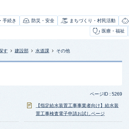
・手続き
防災・安全
まちづくり・村民活動
医療・福祉
探す
建設部
水道課
その他
ページID :
5269
【指定給水装置工事事業者向け】給水装
置工事検査電子申請お試しページ