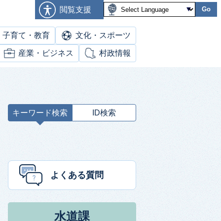
閲覧支援
Go
子育て・教育
文化・スポーツ
産業・ビジネス
村政情報
キーワード検索
ID検索
キ
ー
ワ
ー
ド
よくある質問
検
索
水道課