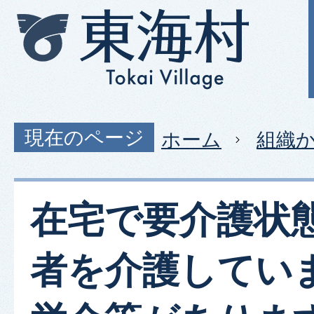
現在のページ
ホーム
組織
在宅で要介護状
者を介護してい