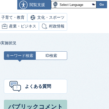
閲覧支援
Go
子育て・教育
文化・スポーツ
産業・ビジネス
村政情報
の実施状況
キーワード検索
ID検索
キ
ー
ワ
ー
ド
よくある質問
検
索
パブリックコメント