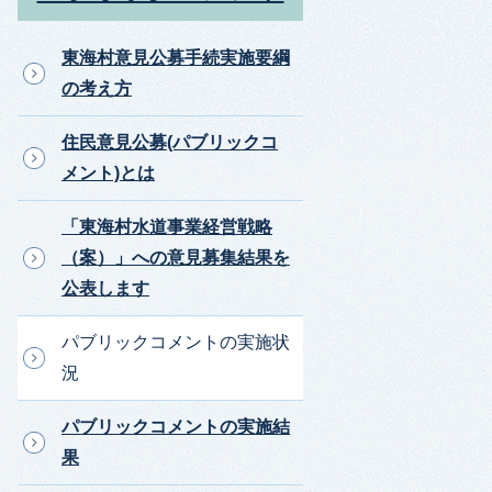
東海村意見公募手続実施要綱
の考え方
住民意見公募(パブリックコ
メント)とは
「東海村水道事業経営戦略
（案）」への意見募集結果を
公表します
パブリックコメントの実施状
況
パブリックコメントの実施結
果