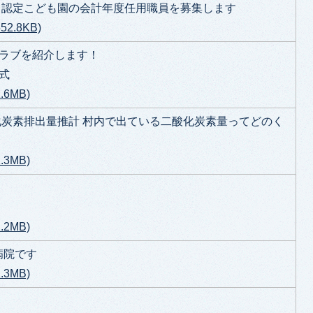
・認定こども園の会計年度任用職員を募集します
2.8KB)
クラブを紹介します！
式
6MB)
化炭素排出量推計 村内で出ている二酸化炭素量ってどのく
3MB)
2MB)
病院です
3MB)