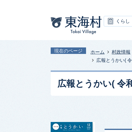
くらし
現在のページ
ホーム
村政情報
広報とうかい( 令和
広報とうかい( 令和3