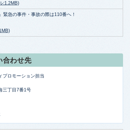
:1.2MB)
日」緊急の事件・事故の際は110番へ！
MB)
い合わせ先
ティプロモーション担当
東海三丁目7番1号
せ