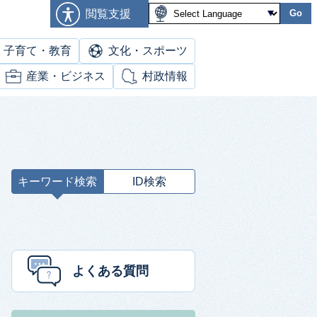
閲覧支援
Go
子育て・教育
文化・スポーツ
産業・ビジネス
村政情報
キーワード検索
ID検索
キ
ー
ワ
ー
ド
よくある質問
検
索