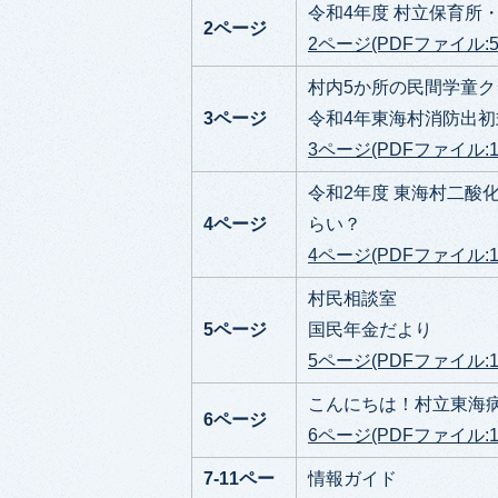
令和4年度 村立保育所
2ページ
2ページ(PDFファイル:55
村内5か所の民間学童
3ページ
令和4年東海村消防出初
3ページ(PDFファイル:1.
令和2年度 東海村二酸
4ページ
らい？
4ページ(PDFファイル:1.
村民相談室
5ページ
国民年金だより
5ページ(PDFファイル:1.
こんにちは！村立東海
6ページ
6ページ(PDFファイル:1.
7-11ペー
情報ガイド