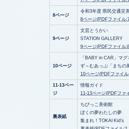
令和3年度 県民交通災
8
ページ
8ページ(PDFファイル:75
文芸とうかい
9ページ
STATION GALLERY
9ページ(PDFファイル:80
「BABY in CAR
10ページ
ず～むあっぷ「まちの
10ページ(PDFファイル:1
11-13ペー
情報ガイド
ジ
11-13ページ(PDFファイ
ちびっこ美術館
ぼくの夢わたしの夢
裏表紙
集まれ！TOKAI Kid's
裏表紙(PDFファイル:2.