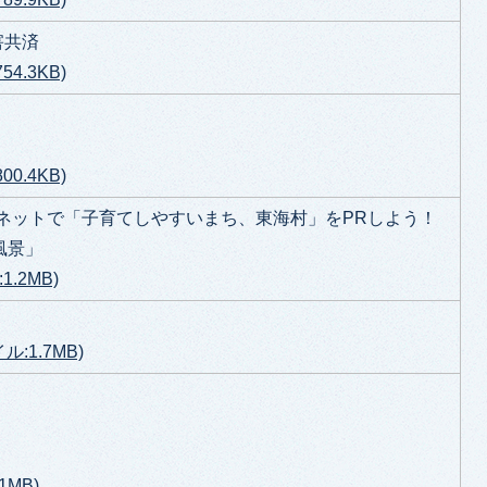
害共済
4.3KB)
0.4KB)
」マグネットで「子育てしやすいまち、東海村」をPRしよう！
風景」
.2MB)
ル:1.7MB)
1MB)