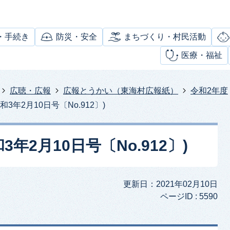
・手続き
防災・安全
まちづくり・村民活動
医療・福祉
広聴・広報
広報とうかい（東海村広報紙）
令和2年度
3年2月10日号〔No.912〕)
年2月10日号〔No.912〕)
更新日：2021年02月10日
ページID :
5590