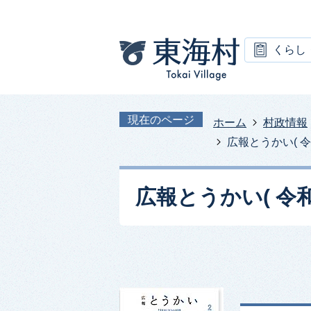
くらし
現在のページ
ホーム
村政情報
広報とうかい( 令和
広報とうかい( 令和3