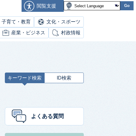
閲覧支援
Go
子育て・教育
文化・スポーツ
産業・ビジネス
村政情報
キーワード検索
ID検索
キ
ー
ワ
ー
ド
よくある質問
検
索