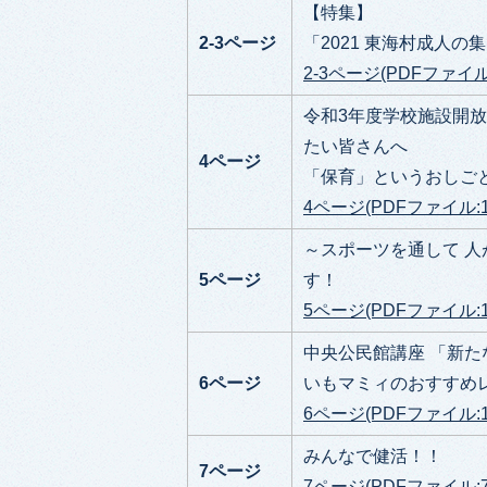
【特集】
2-3ページ
「2021 東海村成人の
2-3ページ(PDFファイル:
令和3年度学校施設開放
たい皆さんへ
4ページ
「保育」というおしご
4ページ(PDFファイル:1.
～スポーツを通して 人
5ページ
す！
5ページ(PDFファイル:1.
中央公民館講座 「新
6ページ
いもマミィのおすすめ
6ページ(PDFファイル:1.
みんなで健活！！
7ページ
7ページ(PDFファイル:78