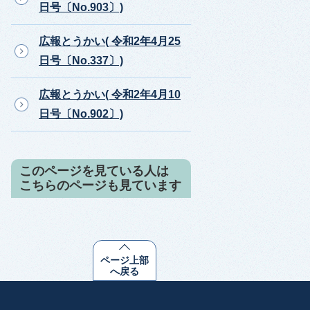
日号〔No.903〕)
広報とうかい( 令和2年4月25
日号〔No.337〕)
広報とうかい( 令和2年4月10
日号〔No.902〕)
このページを見ている人は
こちらのページも見ています
ページ上部
へ戻る