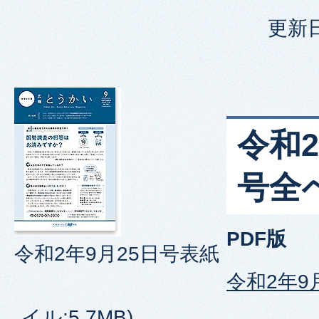
更新日
令和2
号全
PDF版
令和2年9月25日号表紙
令和2年9
イル:5.7MB)