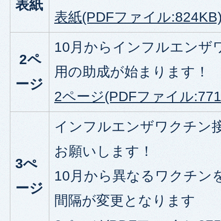
表紙
表紙(PDFファイル:824KB
10月からインフルエンザ
2ペ
用の助成が始まります！
ージ
2ページ(PDFファイル:771
インフルエンザワクチン
お願いします！
3ぺ
10月から異なるワクチン
ージ
間隔が変更となります