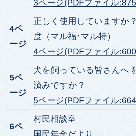
3ページ(PDFファイル:875.
正しく使用していますか
4ペ
度（マル福･マル特）
ージ
4ページ(PDFファイル:600.
犬を飼っている皆さんへ 
5ペ
済みですか？
ージ
5ページ(PDFファイル:664.
村民相談室
6ペ
国民年金だより