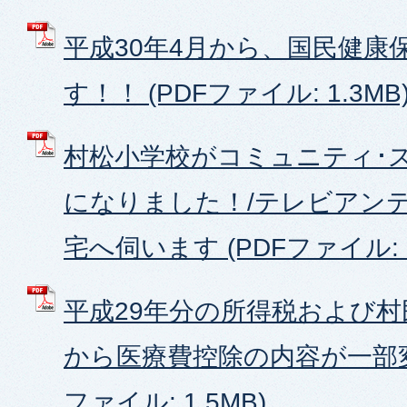
平成30年4月から、国民健康
す！！ (PDFファイル: 1.3MB
村松小学校がコミュニティ･
になりました！/テレビアン
宅へ伺います (PDFファイル: 1
平成29年分の所得税および村
から医療費控除の内容が一部変
ファイル: 1.5MB)