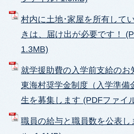
村内に土地･家屋を所有してい
きは、届け出が必要です！ (P
1.3MB)
就学援助費の入学前支給のお知
東海村奨学金制度（入学準備
生を募集します (PDFファイル: 
職員の給与と職員数を公表しま