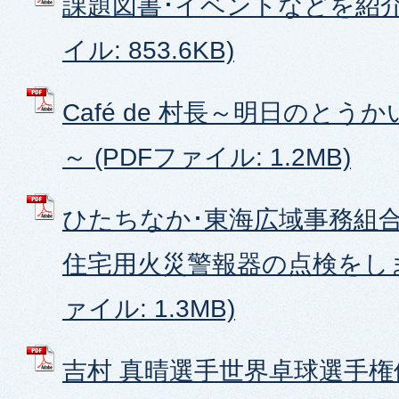
課題図書･イベントなどを紹介し
イル: 853.6KB)
Café de 村長～明日のと
～ (PDFファイル: 1.2MB)
ひたちなか･東海広域事務組合
住宅用火災警報器の点検をしま
ァイル: 1.3MB)
吉村 真晴選手世界卓球選手