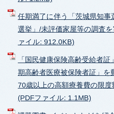
任期満了に伴う「茨城県知事
選挙」/未評価家屋等の調査を実
ァイル: 912.0KB)
「国民健康保険高齢受給者証」
期高齢者医療被保険者証」を郵
70歳以上の高額療養費の限
(PDFファイル: 1.1MB)