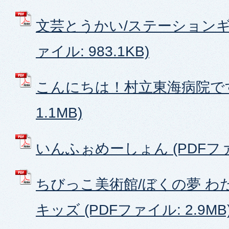
文芸とうかい/ステーションギャ
ァイル: 983.1KB)
こんにちは！村立東海病院です 
1.1MB)
いんふぉめーしょん (PDFファイ
ちびっこ美術館/ぼくの夢 わ
キッズ (PDFファイル: 2.9MB