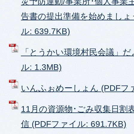
災予防運動/事業所･個人事業
告書の提出準備を始めましょう
ル: 639.7KB)
「とうかい環境村民会議」だよ
ル: 1.3MB)
いんふぉめーしょん (PDFファイ
11月の資源物･ごみ収集日割
信 (PDFファイル: 691.7KB)