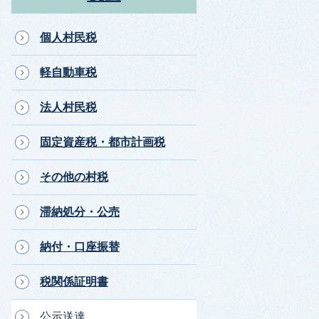
個人村民税
軽自動車税
法人村民税
固定資産税・都市計画税
その他の村税
滞納処分・公売
納付・口座振替
税関係証明書
公示送達