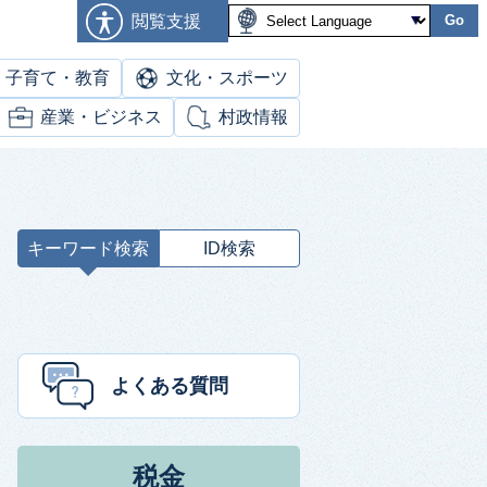
閲覧支援
Go
子育て・教育
文化・スポーツ
産業・ビジネス
村政情報
キーワード検索
ID検索
キ
ー
ワ
ー
ド
よくある質問
検
索
税金