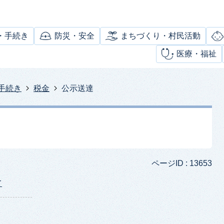
・手続き
防災・安全
まちづくり・村民活動
医療・福祉
手続き
税金
公示送達
ページID :
13653
て