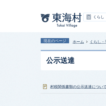
くらし
現在のページ
ホーム
くらし・
公示送達
村税関係書類の公示送達につい